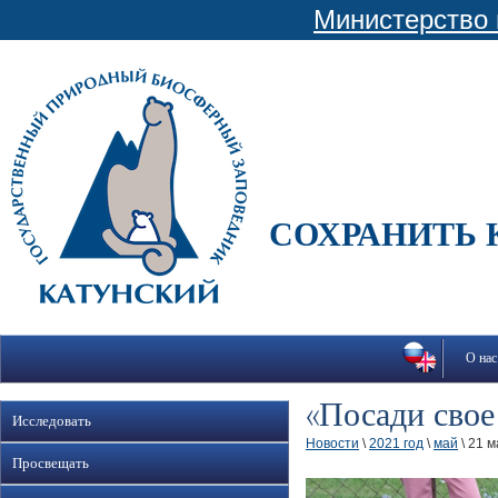
Министерство 
СОХРАНИТЬ 
О нас
«Посади свое
Исследовать
Новости
\
2021 год
\
май
\ 21 м
Просвещать