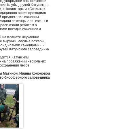
еждународной экологической
стие Клубы друзей Катунского
, «Навигатор» и «Эколята»,
адиционно акция проходила
ый предоставил саженцы.
садили саженцы ели, сосны и
 рассказали ребятам о
лами посадки саженцев и
й на планете неуклонно
е вырубки, лесные пожары,
фонд новыми саженцами», -
рузей Катунского заповедника
одится Катунским
о на протяжении нескольких
 сохранения лесов.
ы Матиной, Ирины Кононовой
го биосферного заповедника