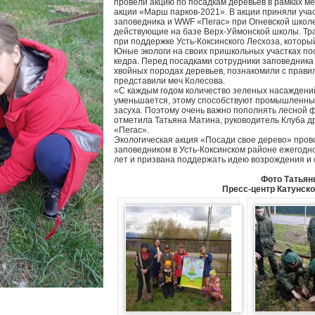
провели акцию по посадкам деревьев в рамках м
акции «Марш парков-2021». В акции приняли уча
заповедника и WWF «Пегас» при Огневской школе
действующие на базе Верх-Уймонской школы. Тр
при поддержке Усть-Коксинского Лесхоза, котор
Юные экологи на своих пришкольных участках по
кедра. Перед посадками сотрудники заповедника
хвойных породах деревьев, познакомили с прави
представили меч Колесова.
«С каждым годом количество зеленых насаждени
уменьшается, этому способствуют промышленны
засуха. Поэтому очень важно пополнять лесной 
отметила Татьяна Матина, руководитель Клуба д
«Пегас».
Экологическая акция «Посади свое дерево» пров
заповедником в Усть-Коксинском районе ежегодн
лет и призвана поддержать идею возрождения и
Фото Татьян
Пресс-центр Катунско