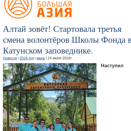
Алтай зовёт! Стартовала третья
смена волонтёров Школы Фонда 
Катунском заповеднике.
Новости
\
2026 год
\
июнь
\ 24 июня 2026г
Наступил