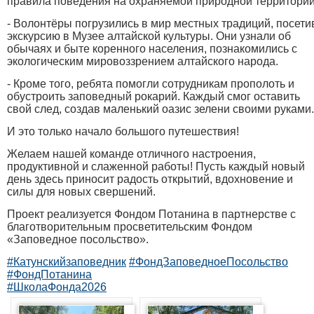
правила поведения на охраняемой природной территории
- Волонтёры погрузились в мир местных традиций, посети
экскурсию в Музее алтайской культуры. Они узнали об
обычаях и быте коренного населения, познакомились с
экологическим мировоззрением алтайского народа.
- Кроме того, ребята помогли сотрудникам прополоть и
обустроить заповедный рокарий. Каждый смог оставить
свой след, создав маленький оазис зелени своими руками.
И это только начало большого путешествия!
Желаем нашей команде отличного настроения,
продуктивной и слаженной работы! Пусть каждый новый
день здесь приносит радость открытий, вдохновение и
силы для новых свершений.
Проект реализуется Фондом Потанина в партнерстве с
благотворительным просветительским Фондом
«Заповедное посольство».
#Катунскийзаповедник
#ФондЗаповедноеПосольство
#ФондПотанина
#ШколаФонда2026