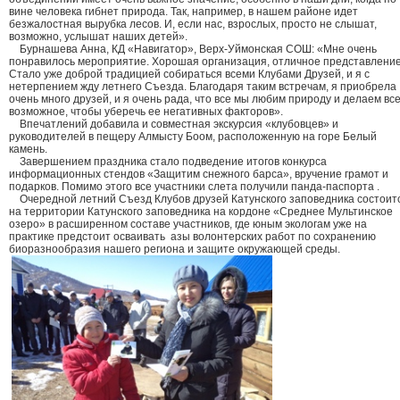
вине человека гибнет природа. Так, например, в нашем районе идет
безжалостная вырубка лесов. И, если нас, взрослых, просто не слышат,
возможно, услышат наших детей».
Бурнашева Анна, КД «Навигатор», Верх-Уймонская СОШ: «Мне очень
понравилось мероприятие. Хорошая организация, отличное представление
Стало уже доброй традицией собираться всеми Клубами Друзей, и я с
нетерпением жду летнего Съезда. Благодаря таким встречам, я приобрела
очень много друзей, и я очень рада, что все мы любим природу и делаем вс
возможное, чтобы уберечь ее негативных факторов».
Впечатлений добавила и совместная экскурсия «клубовцев» и
руководителей в пещеру Алмысту Боом, расположенную на горе Белый
камень.
Завершением праздника стало подведение итогов конкурса
информационных стендов «Защитим снежного барса», вручение грамот и
подарков. Помимо этого все участники слета получили панда-паспорта .
Очередной летний Съезд Клубов друзей Катунского заповедника состоит
на территории Катунского заповедника на кордоне «Среднее Мультинское
озеро» в расширенном составе участников, где юным экологам уже на
практике предстоит осваивать азы волонтерских работ по сохранению
биоразнообразия нашего региона и защите окружающей среды.