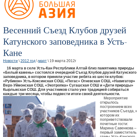
Весенний Съезд Клубов друзей
Катунского заповедника в Усть-
Кане
Новости
\
2012 год
\
март
\ 19 марта 2012г
16 марта в селе Усть-Кан Республики Алтай близ памятника природы
«Белый камень» состоялся очередной Съезд Клубов друзей Катунского
заповедника, в котором приняли участие ребята из шести клубов:
«Рубикон» Усть-Коксинская СОШ, «Пегас» Огневская СОШ, «Навигатор»
Верх-Уймонская СОШ, «Экотропка» Сугашская СОШ и «Дети природы»
Кырлыкская СОШ. Для участников стало уже традицией собираться
каждые три месяца, чтобы подвести итоги своей деятельности.
Мероприятие
открылось
построением всех
участников Съезда, 
котором их
поприветствовали
почетные гости:
Марина Савенкова –
первый заместитель
главы Усть-Канского