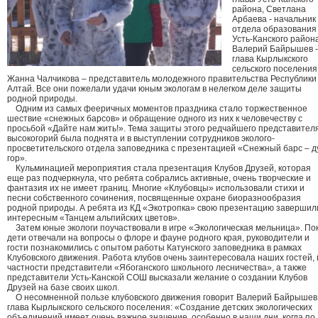
района, Светлана
Арбаева - начальник
отдела образования
Усть-Канского района
Валерий Байрышев -
глава Кырлыкского
сельского поселения
Жанна Чалчикова – представитель молодежного правительства Республики
Алтай. Все они пожелали удачи юным экологам в нелегком деле защиты
родной природы.
Одним из самых фееричных моментов праздника стало торжественное
шествие «снежных барсов» и обращение одного из них к человечеству с
просьбой «Дайте нам жить!». Тема защиты этого редчайшего представител
высокогорий была поднята и в выступлении сотрудников эколого-
просветительского отдела заповедника с презентацией «Снежный барс – д
гор».
Кульминацией мероприятия стала презентация Клубов Друзей, которая
еще раз подчеркнула, что ребята собрались активные, очень творческие и
фантазия их не имеет границ. Многие «Клубовцы» использовали стихи и
песни собственного сочинения, посвященные охране биоразнообразия
родной природы. А ребята из КД «Экотропка» свою презентацию завершил
интересным «Танцем альпийских цветов».
Затем юные экологи поучаствовали в игре «Экологическая мельница». По
дети отвечали на вопросы о флоре и фауне родного края, руководители и
гости познакомились с опытом работы Катунского заповедника в рамках
Клубовского движения. Работа клубов очень заинтересовала наших гостей, 
частности представители «Ябоганского школьного лесничества», а также
представители Усть-Канской СОШ высказали желание о создании Клубов
Друзей на базе своих школ.
О несомненной пользе клубовского движения говорит Валерий Байрышев
глава Кырлыкского сельского поселения: «Создание детских экологических
объединений имеет очень важное значение, особенно в наши дни, когда по