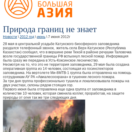
Природа границ не знает
Новости
\
2012 год
\
июнь
\ 7 июня 2012г
28 мая в центральной усадьбе Катунского биосферного заповедника
раздался телефонный звонок, житель села Верх-Катунское (Республика
Казахстан) сообщил, что в вершине реки Тихой в районе речушки Таловочка
возле государственной границы РФ вспыхнул лесной пожар. Информация
была сразу же передана в Усть-Коксинское лесничество.
Несмотря на то, что это не территория заповедника, 29 мая была создана
оперативная группа из 14 человек, состоящая из госинспекторов
заповедника. На вертолете Ми-8МТВ-1 группа была отправлена на помощь
сотрудникам АУ РА «Авиалесоохрана» в тушении лесного пожара.
За три дня группа профессионально тушила и локализовывала пожары на
двух участках, склоны рядом стоящих гор.
Первого июня была отправлена еще одна группа от заповедника в
количестве 10 человек, которая сменила коллег, проработав, на защите
природы от огня так же три следующих дня.