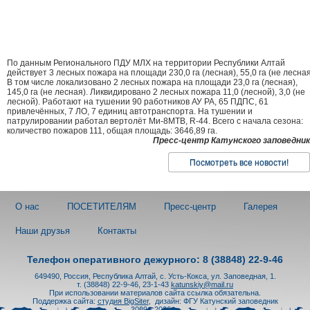
По данным Регионального ПДУ МЛХ на территории Республики Алтай
действует 3 лесных пожара на площади 230,0 га (лесная), 55,0 га (не лесная
В том числе локализовано 2 лесных пожара на площади 23,0 га (лесная),
145,0 га (не лесная). Ликвидировано 2 лесных пожара 11,0 (лесной), 3,0 (не
лесной). Работают на тушении 90 работников АУ РА, 65 ПДПС, 61
привлечённых, 7 ЛО, 7 единиц автотранспорта. На тушении и
патрулировании работал вертолёт Ми-8МТВ, R-44. Всего с начала сезона:
количество пожаров 111, общая площадь: 3646,89 га.
Пресс-центр Катунского заповедник
Посмотреть все новости!
О нас
ПОСЕТИТЕЛЯМ
Пресс-центр
Галерея
Наши друзья
Контакты
Телефон оперативного дежурного: 8 (38848) 22-9-46
649490, Россия, Республика Алтай, с. Усть-Кокса, ул. Заповедная, 1.
т. (38848) 22-9-46, 23-1-43
katunskiy@mail.ru
При использовании материалов сайта ссылка обязательна.
Поддержка сайта:
студия BigSiter
,
дизайн: ФГУ Катунский заповедник
2009 - 2026 гг.