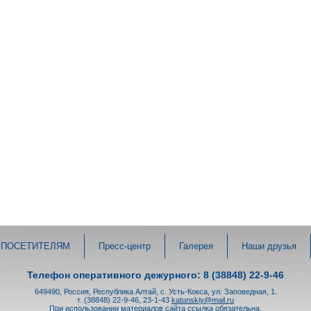
ПОСЕТИТЕЛЯМ
Пресс-центр
Галерея
Наши друзья
Телефон оперативного дежурного: 8 (38848) 22-9-46
649490, Россия, Республика Алтай, с. Усть-Кокса, ул. Заповедная, 1.
т. (38848) 22-9-46, 23-1-43
katunskiy@mail.ru
При использовании материалов сайта ссылка обязательна.