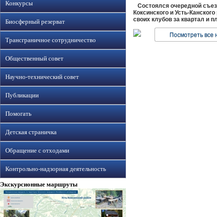
Конкурсы
Состоялся очередной съезд 
Коксинского и Усть-Канского
своих клубов за квартал и 
Биосферный резерват
Посмотреть все 
Трансграничное сотрудничество
Общественный совет
Научно-технический совет
Публикации
Помогать
Детская страничка
Обращение с отходами
Контрольно-надзорная деятельность
Экскурсионные маршруты