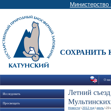
Министерство 
СОХРАНИТЬ 
О нас
Летний съезд
Исследовать
Мультинских
Просвещать
Новости
\
2012 год
\
июль
\ 23