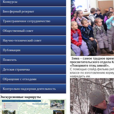
Конкурсы
Биосферный резерват
Трансграничное сотрудничество
Общественный совет
Научно-технический совет
Публикации
Зима – самое трудное время
Помогать
просветительского отдела К
«Покормите птиц зимой!».
Детская страничка
С помощью слайд-фильма ребя
классе по изготовлению корм
навредить им.
Обращение с отходами
Контрольно-надзорная деятельность
Экскурсионные маршруты