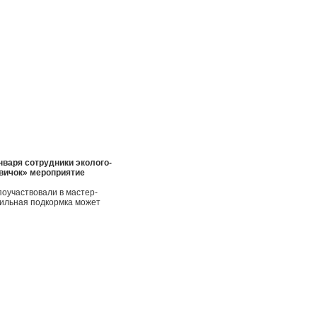
нваря сотрудники эколого-
овичок» мероприятие
поучаствовали в мастер-
вильная подкормка может