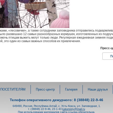
ами, «лесовички», а также сотрудники заповедника отправились подкармлив
было развешано 12 самых разнообразных кормушек, изготовленных из подру
омочь птицам выжить могут только люди. Регулярная ежедневная зимняя под
й, это один из самых важных способов их привлечения.
Пресс-ц
П
ПОСЕТИТЕЛЯМ
Пресс-центр
Галерея
Наши друзья
Телефон оперативного дежурного: 8 (38848) 22-9-46
649490, Россия, Республика Алтай, с. Усть-Кокса, ул. Заповедная, 1.
т. (38848) 22-9-46, 23-1-43
katunskiy@mail.ru
При использовании материалов сайта ссылка обязательна.