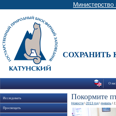
Министерство 
СОХРАНИТЬ 
О нас
Покормите п
Исследовать
Новости
\
2013 год
\
январь
\ 1
Просвещать