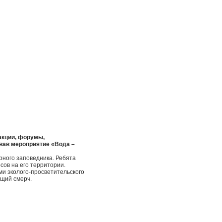
акции, форумы,
овав мероприятие «Вода –
рного заповедника. Ребята
сов на его территории.
и эколого-просветительского
ящий смерч.