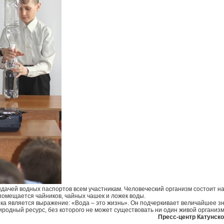
ачей водных паспортов всем участникам. Человеческий организм состоит на 
 помещается чайников, чайных чашек и ложек воды.
ика является выражение: «Вода – это жизнь». Он подчеркивает величайшее з
иродный ресурс, без которого не может существовать ни один живой организм
Пресс-центр Катунск