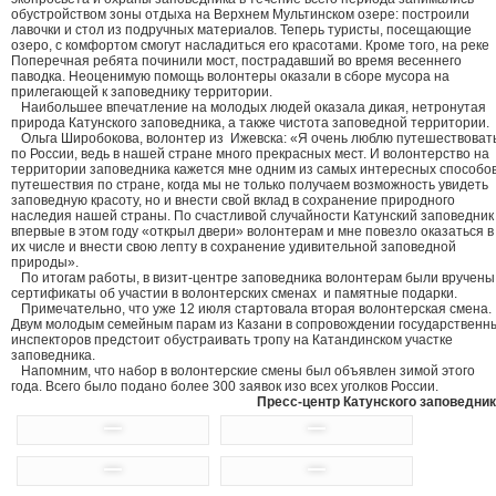
обустройством зоны отдыха на Верхнем Мультинском озере: построили
лавочки и стол из подручных материалов. Теперь туристы, посещающие
озеро, с комфортом смогут насладиться его красотами. Кроме того, на реке
Поперечная ребята починили мост, пострадавший во время весеннего
паводка. Неоценимую помощь волонтеры оказали в сборе мусора на
прилегающей к заповеднику территории.
Наибольшее впечатление на молодых людей оказала дикая, нетронутая
природа Катунского заповедника, а также чистота заповедной территории.
Ольга Широбокова, волонтер из Ижевска: «Я очень люблю путешествоват
по России, ведь в нашей стране много прекрасных мест. И волонтерство на
территории заповедника кажется мне одним из самых интересных способо
путешествия по стране, когда мы не только получаем возможность увидеть
заповедную красоту, но и внести свой вклад в сохранение природного
наследия нашей страны. По счастливой случайности Катунский заповедник
впервые в этом году «открыл двери» волонтерам и мне повезло оказаться в
их числе и внести свою лепту в сохранение удивительной заповедной
природы».
По итогам работы, в визит-центре заповедника волонтерам были вручены
сертификаты об участии в волонтерских сменах и памятные подарки.
Примечательно, что уже 12 июля стартовала вторая волонтерская смена.
Двум молодым семейным парам из Казани в сопровождении государственн
инспекторов предстоит обустраивать тропу на Катандинском участке
заповедника.
Напомним, что набор в волонтерские смены был объявлен зимой этого
года. Всего было подано более 300 заявок изо всех уголков России.
Пресс-центр Катунского заповедник