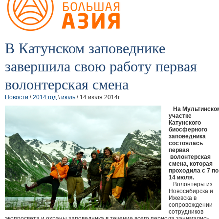
В Катунском заповеднике
завершила свою работу первая
волонтерская смена
Новости
\
2014 год
\
июль
\ 14 июля 2014г
На Мультинско
участке
Катунского
биосферного
заповедника
состоялась
первая
волонтерская
смена, которая
проходила с 7 по
14 июля.
Волонтеры из
Новосибирска и
Ижевска в
сопровождении
сотрудников
экопросвета и охраны заповедника в течение всего периода занимались