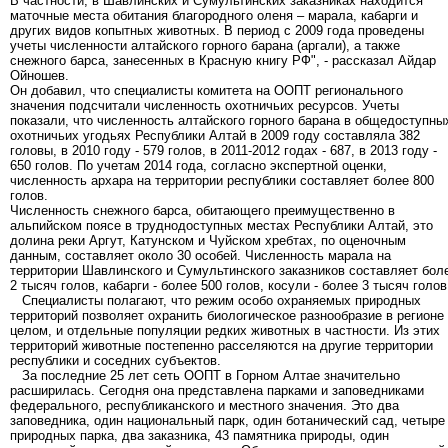
В частности, в Шавлинских и Сумультинских заказниках находится
маточные места обитания благородного оленя – марала, кабарги и
других видов копытных животных. В период с 2009 года проведены
учеты численности алтайского горного барана (аргали), а также
снежного барса, занесенных в Красную книгу РФ", - рассказал Айдар
Ойношев.
Он добавил, что специалисты комитета на ООПТ регионального
значения подсчитали численность охотничьих ресурсов. Учеты
показали, что численность алтайского горного барана в общедоступны
охотничьих угодьях Республики Алтай в 2009 году составляла 382
головы, в 2010 году - 579 голов, в 2011-2012 годах - 687, в 2013 году -
650 голов. По учетам 2014 года, согласно экспертной оценки,
численность архара на территории республики составляет более 800
голов.
Численность снежного барса, обитающего преимущественно в
альпийском поясе в труднодоступных местах Республики Алтай, это
долина реки Аргут, Катунском и Чуйском хребтах, по оценочным
данным, составляет около 30 особей. Численность марала на
территории Шавлинского и Сумультинского заказников составляет бол
2 тысяч голов, кабарги - более 500 голов, косули - более 3 тысяч голов
Специалисты полагают, что режим особо охраняемых природных
территорий позволяет охранить биологическое разнообразие в регионе
целом, и отдельные популяции редких животных в частности. Из этих
территорий животные постепенно расселяются на другие территории
республики и соседних субъектов.
За последние 25 лет сеть ООПТ в Горном Алтае значительно
расширилась. Сегодня она представлена парками и заповедниками
федерального, республиканского и местного значения. Это два
заповедника, один национальный парк, один ботанический сад, четыре
природных парка, два заказника, 43 памятника природы, один