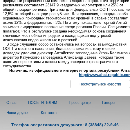
природный рекреационный комплекс. Общая площадь этих территорий
республике составляет 23147,9 квадратных километров или 25% от
общей площади региона. При этом для федеральных ООПТ составляе
12,5% от общей площади республики. Для сравнения, площадь особо
охраняемых природных территорий всех уровней в стране составляет
около 12%, а федеральных - 3%. По этому показателю Горный Алтай
занимает лидирующее положение среди регионов России. Специалист
полагают, что в республике создана необходимая основа сохранения
ключевых мест обитания редких и находящихся под угрозой
исчезновения видов животных и растений.
В ходе слушаний особо остановились на вопросах взаимодействия
ООПТ и местного населения, большое внимание этому в своих
докладах уделили директор Алтайского заповедника Игорь Калмыков 
директор Катунского заповедника Александр Затеев, который также
освятил перспективы и плюсы международного трансграничного
сотрудничества.
Источник: из официального интернет-портала республики Алта
http://www.altai-republic.co
Посмотреть все новости!
О нас
ПОСЕТИТЕЛЯМ
Пресс-центр
Галерея
Наши друзья
Контакты
Телефон оперативного дежурного: 8 (38848) 22-9-46