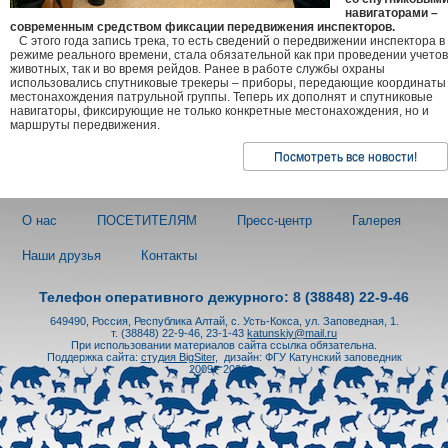
навигаторами –
современным средством фиксации передвижения инспекторов.
С этого года запись трека, то есть сведений о передвижении инспектора в
режиме реального времени, стала обязательной как при проведении учетов
животных, так и во время рейдов. Ранее в работе службы охраны
использовались спутниковые трекеры – приборы, передающие координаты
местонахождения патрульной группы. Теперь их дополнят и спутниковые
навигаторы, фиксирующие не только конкретные местонахождения, но и
маршруты передвижения.
Посмотреть все новости!
О нас
ПОСЕТИТЕЛЯМ
Пресс-центр
Галерея
Наши друзья
Контакты
Телефон оперативного дежурного: 8 (38848) 22-9-46
649490, Россия, Республика Алтай, с. Усть-Кокса, ул. Заповедная, 1.
т. (38848) 22-9-46, 23-1-43
katunskiy@mail.ru
При использовании материалов сайта ссылка обязательна.
Поддержка сайта:
студия BigSiter
,
дизайн: ФГУ Катунский заповедник
2009 - 2026 гг.