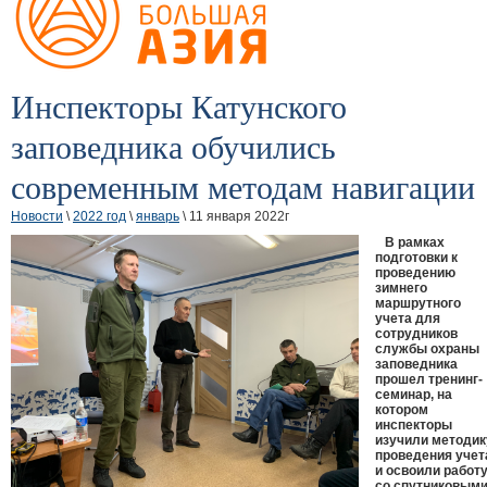
Инспекторы Катунского
заповедника обучились
современным методам навигации
Новости
\
2022 год
\
январь
\ 11 января 2022г
В рамках
подготовки к
проведению
зимнего
маршрутного
учета для
сотрудников
службы охраны
заповедника
прошел тренинг-
семинар, на
котором
инспекторы
изучили методик
проведения учет
и освоили работ
со спутниковым