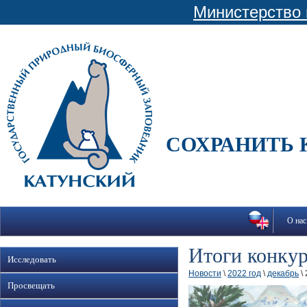
Министерство 
СОХРАНИТЬ 
О нас
Итоги конкур
Исследовать
Новости
\
2022 год
\
декабрь
\ 
Просвещать