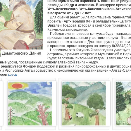
необходимо было нарисовать сюжетный рисуно
легенды «Кедр и человек». В конкурсе приняли
Усть-Коксинского, Усть-Канского и Кош-Агачск
в возрасте от 7 до 17 лет.
Для оценки работ была приглашена горно-алтай
проекта «Арт-Терапия 04» и обладательница ти
Эркелей Тоедова, которая в сентябре принимала 
Катунском заповеднике.
Победители и призеры конкурса будут награжд
призами, все остальные участники получат благ
электронном варианте. Для этого руководителям
с организаторами конкурса по номеру 8(38848)2
Напомним, что Катунский заповедник участвует
острова», в рамках которого в Мультинской и Ве
будут заложены питомники кедра. В этих школах 
ные уроки, посвященные символу алтайской тайги – кедру.
реализуется Фондом поддержки и развития природоохранных и других соци
 и Республике Алтай совместно с некоммерческой организацией «Алтае-Саян
еров
здесь