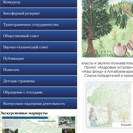
Конкурсы
Биосферный резерват
Трансграничное сотрудничество
Общественный совет
Научно-технический совет
Публикации
классы и эколого-познаватель
Проект «Кедровые острова» 
Помогать
«Наш фонд» в Алтайском крае
Список победителей и приз
Детская страничка
Обращение с отходами
Контрольно-надзорная деятельность
Экскурсионные маршруты