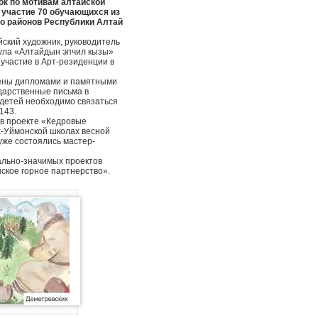
к по мотивам алтайской
 участие 70 обучающихся из
ого районов Республики Алтай
ский художник, руководитель
тула «Алтайдын эпчил кызы»
участие в Арт-резиденции в
ены дипломами и памятными
одарственные письма в
 детей необходимо связаться
3143.
 в проекте «Кедровые
рх-Уймонской школах весной
уже состоялись мастер-
ально-значимых проектов
ское горное партнерство».