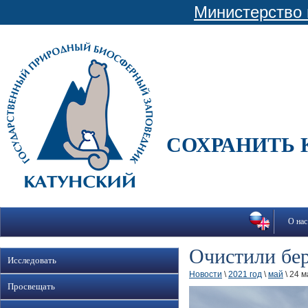
Министерство 
СОХРАНИТЬ 
О нас
Очистили бер
Исследовать
Новости
\
2021 год
\
май
\ 24 м
Просвещать