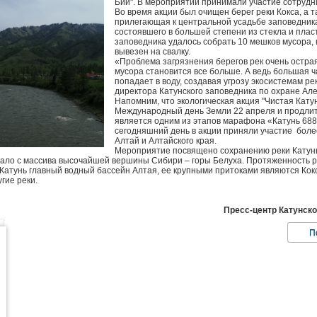
Бии". В мероприятии принимали участие сотрудни
Во время акции был очищен берег реки Кокса, а 
прилегающая к центральной усадьбе заповедника
состоявшего в большей степени из стекла и плас
заповедника удалось собрать 10 мешков мусора,
вывезен на свалку.
«Проблема загрязнения берегов рек очень острая
мусора становится все больше. А ведь большая ч
попадает в воду, создавая угрозу экосистемам ре
директора Катунского заповедника по охране Ал
Напомним, что экологическая акция "Чистая Катун
Международный день Земли 22 апреля и продлитс
является одним из этапов марафона «Катунь 688:
сегодняшний день в акции приняли участие боле
Алтай и Алтайского края.
Мероприятие посвящено сохранению реки Катунь
чало с массива высочайшей вершины Сибири – горы Белуха. Протяженность ре
 Катунь главный водный бассейн Алтая, ее крупными притоками являются Кокса
угие реки.
Пресс-центр Катунск
П