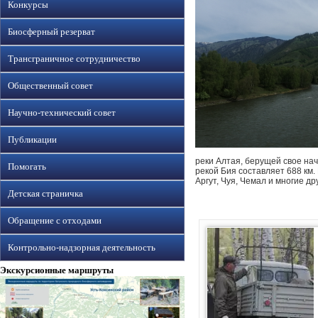
Конкурсы
Биосферный резерват
Трансграничное сотрудничество
Общественный совет
Научно-технический совет
Публикации
реки Алтая, берущей свое на
Помогать
рекой Бия составляет 688 км.
Аргут, Чуя, Чемал и многие др
Детская страничка
Обращение с отходами
Контрольно-надзорная деятельность
Экскурсионные маршруты