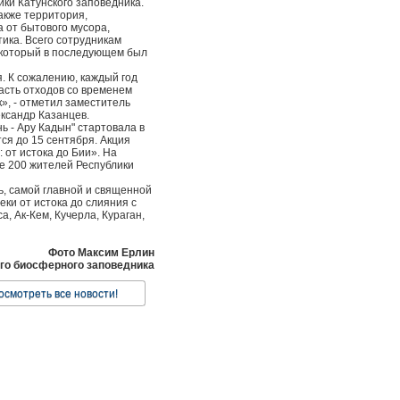
ки Катунского заповедника.
также территория,
 от бытового мусора,
тика. Всего сотрудникам
 который в последующем был
. К сожалению, каждый год
асть отходов со временем
к», - отметил заместитель
ександр Казанцев.
ь - Ару Кадын" стартовала в
я до 15 сентября. Акция
 от истока до Бии». На
е 200 жителей Республики
, самой главной и священной
ки от истока до слияния с
, Ак-Кем, Кучерла, Кураган,
Фото Максим Ерлин
ого биосферного заповедника
осмотреть все новости!