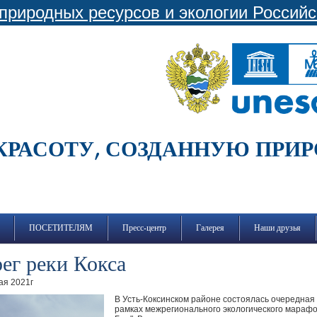
природных ресурсов и экологии Россий
КРАСОТУ, СОЗДАННУЮ ПРИ
ПОСЕТИТЕЛЯМ
Пресс-центр
Галерея
Наши друзья
ег реки Кокса
ая 2021г
В Усть-Коксинском районе состоялась очередная 
рамках межрегионального экологического марафон