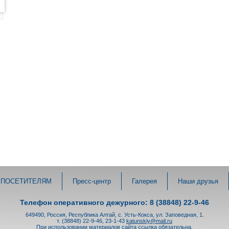
ПОСЕТИТЕЛЯМ
Пресс-центр
Галерея
Наши друзья
Телефон оперативного дежурного: 8 (38848) 22-9-46
649490, Россия, Республика Алтай, с. Усть-Кокса, ул. Заповедная, 1.
т. (38848) 22-9-46, 23-1-43
katunskiy@mail.ru
При использовании материалов сайта ссылка обязательна.