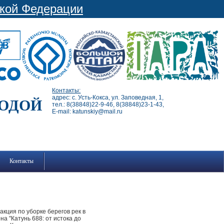
ской Федерации
Контакты:
адрес: с. Усть-Кокса, ул. Заповедная, 1,
РОДОЙ
тел.: 8(38848)22-9-46, 8(38848)23-1-43,
E-mail: katunskiy@mail.ru
Контакты
акция по уборке берегов рек в
а "Катунь 688: от истока до