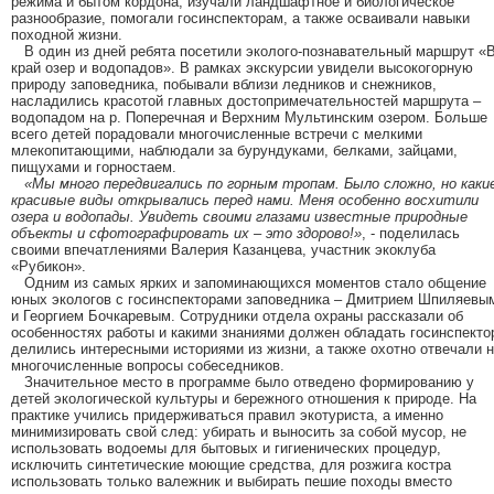
режима и бытом кордона, изучали ландшафтное и биологическое
разнообразие, помогали госинспекторам, а также осваивали навыки
походной жизни.
В один из дней ребята посетили эколого-познавательный маршрут «
край озер и водопадов». В рамках экскурсии увидели высокогорную
природу заповедника, побывали вблизи ледников и снежников,
насладились красотой главных достопримечательностей маршрута –
водопадом на р. Поперечная и Верхним Мультинским озером. Больше
всего детей порадовали многочисленные встречи с мелкими
млекопитающими, наблюдали за бурундуками, белками, зайцами,
пищухами и горностаем.
«Мы много передвигались по горным тропам. Было сложно, но каки
красивые виды открывались перед нами. Меня особенно восхитили
озера и водопады. Увидеть своими глазами известные природные
объекты и сфотографировать их – это здорово!»
, - поделилась
своими впечатлениями Валерия Казанцева, участник экоклуба
«Рубикон».
Одним из самых ярких и запоминающихся моментов стало общение
юных экологов с госинспекторами заповедника – Дмитрием Шпиляевы
и Георгием Бочкаревым. Сотрудники отдела охраны рассказали об
особенностях работы и какими знаниями должен обладать госинспекто
делились интересными историями из жизни, а также охотно отвечали 
многочисленные вопросы собеседников.
Значительное место в программе было отведено формированию у
детей экологической культуры и бережного отношения к природе. На
практике учились придерживаться правил экотуриста, а именно
минимизировать свой след: убирать и выносить за собой мусор, не
использовать водоемы для бытовых и гигиенических процедур,
исключить синтетические моющие средства, для розжига костра
использовать только валежник и выбирать пешие походы вместо