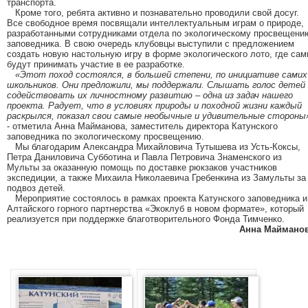
транспорта.
Кроме того, ребята активно и познавательно проводили свой досуг.
Все свободное время посвящали интеллектуальным играм о природе,
разработанными сотрудниками отдела по экологическому просвещени
заповедника. В свою очередь клубовцы выступили с предложением
создать новую настольную игру в форме экологического лото, где сам
будут принимать участие в ее разработке.
«Этот поход состоялся, в большей степени, по инициативе самих
школьников. Они предложили, мы поддержали. Слышать голос детей
содействовать их личностному развитию – одна из задач нашего
проекта. Радует, что в условиях природы и походной жизни каждый
раскрылся, показал свои самые необычные и удивительные стороны
- отметила Анна Майманова, заместитель директора Катунского
заповедника по экологическому просвещению.
Мы благодарим Александра Михайловича Тутышева из Усть-Коксы,
Петра Даниловича Субботина и Павла Петровича Знаменского из
Мульты за оказанную помощь по доставке рюкзаков участников
экспедиции, а также Михаила Николаевича Гребенкина из Замульты за
подвоз детей.
Мероприятие состоялось в рамках проекта Катунского заповедника и
Алтайского горного партнерства «Экоклуб в новом формате», который
реализуется при поддержке благотворительного Фонда Тимченко.
Анна Маймано