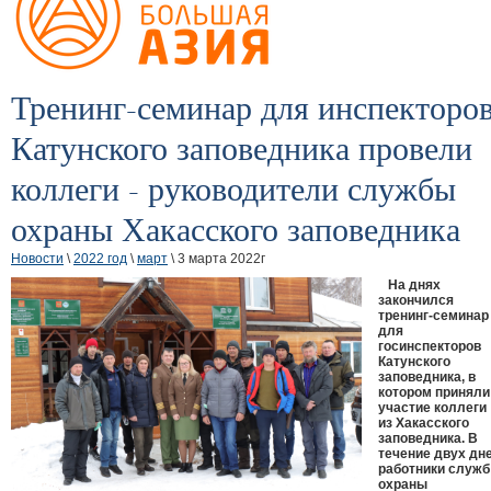
Тренинг-семинар для инспекторо
Катунского заповедника провели
коллеги - руководители службы
охраны Хакасского заповедника
Новости
\
2022 год
\
март
\ 3 марта 2022г
На днях
закончился
тренинг-семинар
для
госинспекторов
Катунского
заповедника, в
котором приняли
участие коллеги
из Хакасского
заповедника. В
течение двух дн
работники служб
охраны