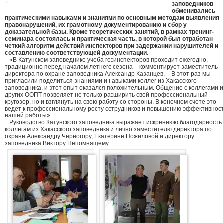
заповедников
обменивались
практическими навыками и знаниями по основным методам выявления
правонарушений, их грамотному документированию и сбор у
доказательной базы. Кроме теоретических занятий, в рамках тренинг-
семинара состоялась и практическая часть, в которой был отработан
четкий алгоритм действий инспекторов при задержании нарушителей и
составлению соответствующей доккументации.
«В Катунском заповеднике учеба госинспекторов проходит ежегодно,
традиционно перед началом летнего сезона – комментирует заместитель
директора по охране заповедника Александр Казанцев. – В этот раз мы
пригласили поделиться знаниями и навыками коллег из Хакасского
заповедника, и этот опыт оказался положительным. Общение с коллегами и
других ООПТ позволяет не только расширить свой профессиональный
кругозор, но и взглянуть на свою работу со стороны. В конечном счете это
ведет к профессиональному росту сотрудников и повышению эффективнос
нашей работы».
Руководство Катунского заповедника выражает искреннюю благодарность
коллегам из Хакасского заповедника и лично заместителю директора по
охране Александру Черногору, Екатерине Пожиловой и директору
заповедника Виктору Непомнящему.