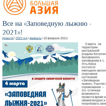
Все на «Заповедную лыжню -
2021»!
Новости
\
2021 год
\
февраль
\ 18 февраля 2021г
4 марта на
территории
центральной
усадьбы Катунско
биосферного
заповедника в с.
Усть-Кокса
состоится
ежегодное эколог
спортивное
состязание
«Заповедная
лыжня». Участие 
соревновании –
это отличная
возможность
провести время н
свежем воздухе и
попробовать свои