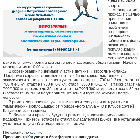
силы в лыжном
спорте.
Мероприятие
проходит с цель
привлечения
внимания к
проблемам
сокращения
численности
сибирской кабарги
развития и
популяризации
лыжного спорта в
Усть-Коксинском
районе, а также пропаганды активного и здорового образа жизни. Начало
мероприятия в 10:00 часов.
В соревновании принимают участие детские и взрослые команды.
Программа соревнований включает в себя несколько дистанций в
зависимости от пола и возраста участников: старт на 700 м 1-3 кл., старт на
700 м 4-5 кл., старт на 700 м 6-7 кл., старт 1500 м 8-11 кл., а также старт на
700/1500 м взрослые до 35 лет и старт на 700/1500 м взрослые после 35 лет
В эстафете на 700 м могут принять женские и мужские команды по три
человека.
В рамках мероприятия участники и гости смогут принять участие в
тематических экоплощадках от Молодежного клуба РГО и Клубов друзей
Катунского заповедника.
Победители и призеры будут награждены дипломами, медалями и
подарками. Призеры эстафеты станут обладателями кубков, все остальны
участники получат благодарственные письма.
Положение по
ссылке
Пресс-центр Катунского биосферного заповедника