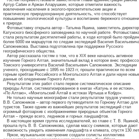
Артур Сабин и Аржан Аларушкин, которые отметили важность
вовлечения населения в эколого-просветительские акции и
практическую природоохранную деятельность, что способствует
повышению экологической культуры и воспитанию бережного отношен
к природе.
Фотовыставку открыла автор - Татьяна Яшина, заместитель директо
Катунского биосферного заповедника по научной работе. Фотовыставк
стала результатом десятилетней работы, в ходе которой было пройде
более 6000 км маршрутов по следам экспедиций Василия Васильевич
Сапожникова. Выставка подготовлена при поддержке Русского
географического общества.
Автор рассказала гостям о том, что в XIX веке началось активное
изучение Горного Алтая, значительный вклад в которое внес профессо
Томского университета Василий Васильевич Сапожников. Экспедиции
ученого, проходившие с 1895 по 1923 гг, прошли практически по всем
горным хребтам Российского и Монгольского Алтая и дали науке новы
данные об оледенении Горного Алтая.
Результатом этих работ стало первое систематическое описание
природы Алтая, систематизированное в книгах «Катунь и ее истоки»,
«По Алтаю», «Монгольский Алтай в истоках Иртыша и Кобдо».
Не только научные монографии стали результатом трудов ученого;
В.В. Сапожников – автор первого путеводителя по Горному Алтаю для
туристов. Также одним из важнейших результатов экспедиций стал
огромный фотоархив с изображениями природных объектов Горного
Алтая – прежде всего, ледников и горных ландшафтов.
В настоящее время группа исследователей, во главе с Т. В. Яшиной,
прошла путь В. В. Сапожникова, сделав массу снимков, которые дают
возможность увидеть изменения ландшафта и климата, спустя 130 лет
Яркое, музыкальное настроение создали солисты коллектива