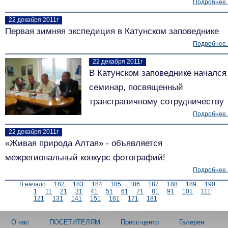
Подробнее..
22 декабря 2011г
Первая зимняя экспедиция в Катунском заповеднике
Подробнее..
22 декабря 2011г
В Катунском заповеднике начался
семинар, посвященный
трансграничному сотрудничеству
Подробнее..
22 декабря 2011г
«Живая природа Алтая» - объявляется
межрегиональный конкурс фотографий!
Подробнее..
В начало
182
183
184
185
186
187
188
189
190
1
11
21
31
41
51
61
71
81
91
101
111
121
131
141
151
161
171
181
О нас
ПОСЕТИТЕЛЯМ
Пресс-центр
Галерея