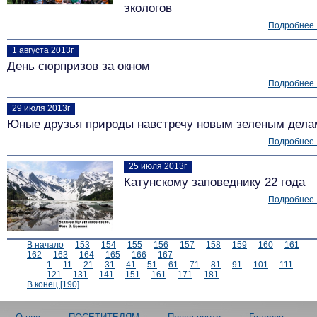
экологов
Подробнее..
1 августа 2013г
День сюрпризов за окном
Подробнее..
29 июля 2013г
Юные друзья природы навстречу новым зеленым дела
Подробнее..
25 июля 2013г
Катунскому заповеднику 22 года
Подробнее..
В начало
153
154
155
156
157
158
159
160
161
162
163
164
165
166
167
1
11
21
31
41
51
61
71
81
91
101
111
121
131
141
151
161
171
181
В конец [190]