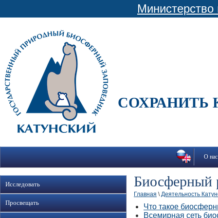
Министерство 
СОХРАНИТЬ 
О нас
Биосферный 
Исследовать
Главная
\
Деятельность Катун
Просвещать
Что такое биосферн
Всемирная сеть би