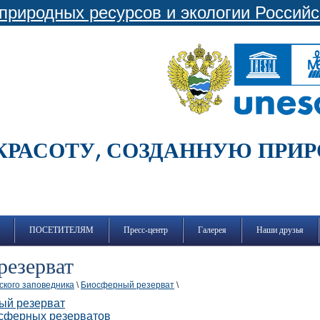
природных ресурсов и экологии Россий
КРАСОТУ, СОЗДАННУЮ ПРИ
ПОСЕТИТЕЛЯМ
Пресс-центр
Галерея
Наши друзья
резерват
ского заповедника
\
Биосферный резерват
\
ый резерват
осферных резерватов