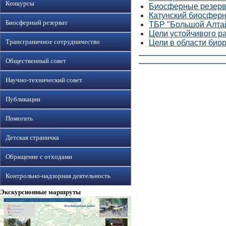
Конкурсы
Биосферные резерв
Катунский биосфер
Биосферный резерват
ТБР "Большой Алта
Цели устойчивого р
Трансграничное сотрудничество
Цели в области биор
Общественный совет
Научно-технический совет
Публикации
Помогать
Детская страничка
Обращение с отходами
Контрольно-надзорная деятельность
Экскурсионные маршруты