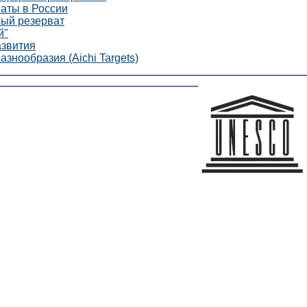
аты в России
ный резерват
й"
азвития
азнообразия (Aichi Targets)