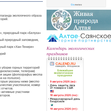
Gis
meteo
паганда экологичного образа
торий.
», природный парк «Белуха»
ный природный заповедник,
ный парк «Хан-Тенири»
Календарь экологических
праздников
орий
 уборке горных территорий
одноклассники, телеграм)
я акции (
фотографии места
а на полигон
).
орые указаны ниже (
место
личество участников, номер
 отчетов.
 активные участники
заторов.