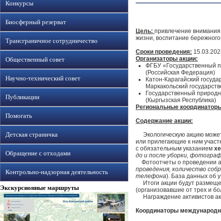
Конкурсы
Биосферный резерват
Цель:
привлечение внимания 
жизни, воспитание бережног
Трансграничное сотрудничество
Сроки проведения:
15.03.2023
Организаторы акции:
Общественный совет
ФГБУ «Государственный п
(Российская Федерация)
Научно-технический совет
Катон-Карагайский госуд
Маркакольский государств
Государственный природн
Публикации
(Кыргызская Республика)
Региональные координатор
Помогать
Содержание акции:
Детская страничка
Экологическую акцию может 
или прилегающие к ним участк
с обязательным указанием
х
Обращение с отходами
до и после уборки, фотогра
Фотоотчеты о проведении акц
проведения, количество соб
Контрольно-надзорная деятельность
телефона
). База данных об
Итоги акции будут размещен
Экскурсионные маршруты
(организовавшие от трех и б
Награждение активистов акц
Координаторы международной