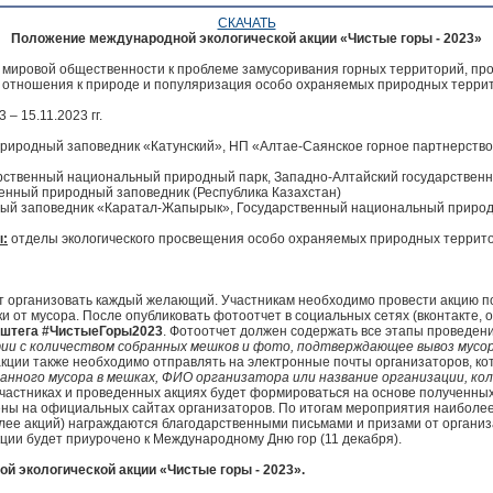
СКАЧАТЬ
Положение
международной экологической акции
«Чистые горы - 2023»
мировой общественности к проблеме замусоривания горных территорий, про
о отношения к природе и популяризация особо охраняемых природных терри
 – 15.11.2023 гг.
риродный заповедник «Катунский», НП «Алтае-Саянское горное партнерство
арственный национальный природный парк, Западно-Алтайский государствен
енный природный заповедник (Республика Казахстан)
ый заповедник «Каратал-Жапырык», Государственный национальный природ
ы:
отделы экологического просвещения особо охраняемых природных террит
организовать каждый желающий. Участникам необходимо провести акцию по
и от мусора. После опубликовать фотоотчет в социальных сетях (вконтакте, 
ештега #ЧистыеГоры2023
. Фотоотчет должен содержать все этапы проведени
фии с количеством собранных мешков и фото, подтверждающее вывоз мусор
ии также необходимо отправлять на электронные почты организаторов, кот
ранного мусора в мешках, ФИО организатора или название организации, ко
 участниках и проведенных акциях будет формироваться на основе полученных
ы на официальных сайтах организаторов. По итогам мероприятия наиболее
олее акций) награждаются благодарственными письмами и призами от органи
ии будет приурочено к Международному Дню гор (11 декабря).
 экологической акции «Чистые горы - 2023».