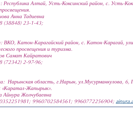
 Республика Алтай, Усть-Коксинский район, с. Усть-Кокс
 просвещения.
ова Анна Тадиевна
8 (38848) 23-1-43;
: ВКО, Катон-Карагайский район, с. Катон-Карагай, ули
еского просвещения и туризма.
сов Самат Кайратович
8 (72342) 2-97-96;
а: Нарынская область, г.Нарын, ул.Мусурманкулова, 6,
к «Каратал-Жапырык».
а Айнура Жолчубаевна
: 0352251981; 9960702584561; 9960772256904;
ainura.