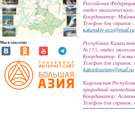
Российская Федерация:
отдел экологического
Координатор: Майман
Телефон для справок: 
кatunskiy-eco@mail.ru
Республика Казахстан
Мы в соц сетях
№115, отдел экологич
Координатор: Елеми
Телефон для справок: 
katontourism@mail.ru
Кыргызская Республик
природный заповедни
Координатор: Асанов
Телефон для справок