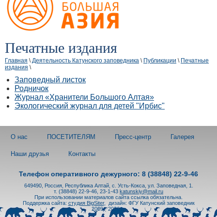
Печатные издания
Главная
\
Деятельность Катунского заповедника
\
Публикации
\
Печатные
издания
\
Заповедный листок
Родничок
Журнал «Хранители Большого Алтая»
Экологический журнал для детей "Ирбис"
О нас
ПОСЕТИТЕЛЯМ
Пресс-центр
Галерея
Наши друзья
Контакты
Телефон оперативного дежурного: 8 (38848) 22-9-46
649490, Россия, Республика Алтай, с. Усть-Кокса, ул. Заповедная, 1.
т. (38848) 22-9-46, 23-1-43
katunskiy@mail.ru
При использовании материалов сайта ссылка обязательна.
Поддержка сайта:
студия BigSiter
,
дизайн: ФГУ Катунский заповедник
2009 - 2026 гг.