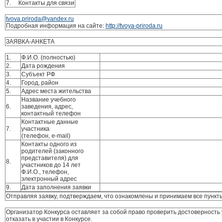
7. Контакты для связи
tvova.priroda@vandex.ru
Подробная информация на сайте:
http://tvoya-priroda.ru
ЗАЯВКА-АНКЕТА
1.
Ф.И.О. (полностью)
2.
Дата рождения
3.
Субъект РФ
4.
Город, район
5.
Адрес места жительства
Название учебного
6.
заведения, адрес,
контактный телефон
Контактные данные
7.
участника
(телефон, e-mail)
Контакты одного из
родителей (законного
представителя) для
8.
участников до 14 лет
Ф.И.О., телефон,
электронный адрес
9.
Дата заполнения заявки
Отправляя заявку, подтверждаем, что ознакомлены и принимаем все пункт
Организатор Конкурса оставляет за собой право проверить достоверность
отказать в участии в Конкурсе.