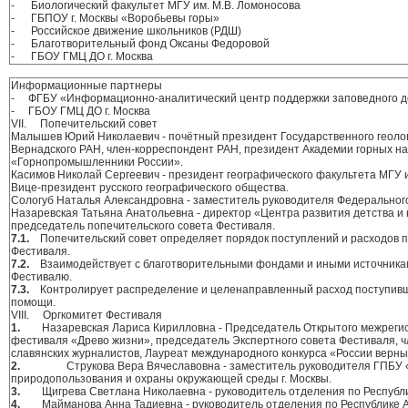
- Биологический факультет МГУ им. М.В. Ломоносова
- ГБПОУ г. Москвы «Воробьевы горы»
- Российское движение школьников (РДШ)
- Благотворительный фонд Оксаны Федоровой
- ГБОУ ГМЦ ДО г. Москва
Информационные партнеры
- ФГБУ «Информационно-аналитический центр поддержки заповедного 
- ГБОУ ГМЦ ДО г. Москва
VII. Попечительский совет
Малышев Юрий Николаевич - почётный президент Государственного геологи
Вернадского РАН, член-корреспондент РАН, президент Академии горных на
«Горнопромышленники России».
Касимов Николай Сергеевич - президент географического факультета МГУ и
Вице-президент русского географического общества.
Сологуб Наталья Александровна - заместитель руководителя Федерального
Назаревская Татьяна Анатольевна - директор «Центра развития детства и
председатель попечительского совета Фестиваля.
7.1.
Попечительский совет определяет порядок поступлений и расходов 
Фестиваля.
7.2.
Взаимодействует с благотворительными фондами и иными источник
Фестивалю.
7.3.
Контролирует распределение и целенаправленный расход поступив
помощи.
VIII. Оргкомитет Фестиваля
1.
Назаревская Лариса Кирилловна - Председатель Открытого межрегио
фестиваля «Древо жизни», председатель Экспертного совета Фестиваля, 
славянских журналистов, Лауреат международного конкурса «России верны
2.
Струкова Вера Вячеславовна - заместитель руководителя ГПБУ
природопользования и охраны окружающей среды г. Москвы.
3.
Щигрева Светлана Николаевна - руководитель отделения по Республ
4.
Майманова Анна Тадиевна - руководитель отделения по Республике 