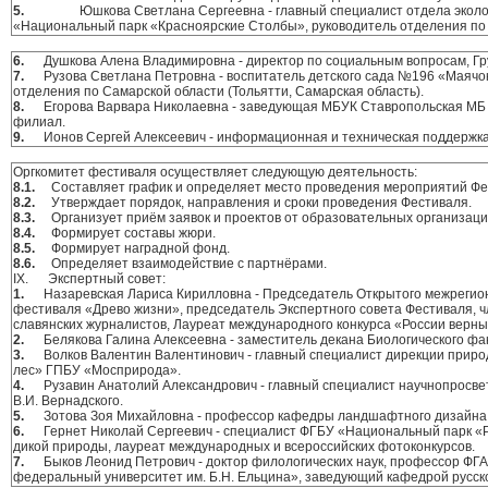
5.
Юшкова Светлана Сергеевна - главный специалист отдела экол
«Национальный парк «Красноярские Столбы», руководитель отделения по
6.
Душкова Алена Владимировна - директор по социальным вопросам, Гр
7.
Рузова Светлана Петровна - воспитатель детского сада №196 «Маячок
отделения по Самарской области (Тольятти, Самарская область).
8.
Егорова Варвара Николаевна - заведующая МБУК Ставропольская МБ
филиал.
9.
Ионов Сергей Алексеевич - информационная и техническая поддержка
Оргкомитет фестиваля осуществляет следующую деятельность:
8.1.
Составляет график и определяет место проведения мероприятий Фе
8.2.
Утверждает порядок, направления и сроки проведения Фестиваля.
8.3.
Организует приём заявок и проектов от образовательных организаци
8.4.
Формирует составы жюри.
8.5.
Формирует наградной фонд.
8.6.
Определяет взаимодействие с партнёрами.
IX. Экспертный совет:
1.
Назаревская Лариса Кирилловна - Председатель Открытого межрегион
фестиваля «Древо жизни», председатель Экспертного совета Фестиваля, 
славянских журналистов, Лауреат международного конкурса «России верны
2.
Белякова Галина Алексеевна - заместитель декана Биологического фа
3.
Волков Валентин Валентинович - главный специалист дирекции прир
лес» ГПБУ «Мосприрода».
4.
Рузавин Анатолий Александрович - главный специалист научно­просве
В.И. Вернадского.
5.
Зотова Зоя Михайловна - профессор кафедры ландшафтного дизайна
6.
Гернет Николай Сергеевич - специалист ФГБУ «Национальный парк «Р
дикой природы, лауреат международных и всероссийских фотоконкурсов.
7.
Быков Леонид Петрович - доктор филологических наук, профессор Ф
федеральный университет им. Б.Н. Ельцина», заведующий кафедрой русско