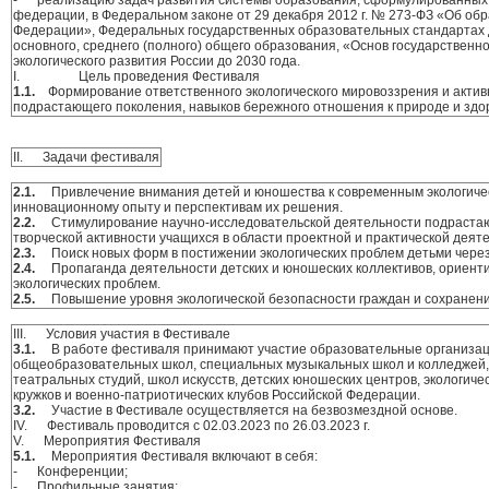
федерации, в Федеральном законе от 29 декабря 2012 г. № 273-ФЗ «Об обр
Федерации», Федеральных государственных образовательных стандартах д
основного, среднего (полного) общего образования, «Основ государственно
экологического развития России до 2030 года.
I. Цель проведения Фестиваля
1.1.
Формирование ответственного экологического мировоззрения и акти
подрастающего поколения, навыков бережного отношения к природе и здор
II. Задачи фестиваля
2.1.
Привлечение внимания детей и юношества к современным экологиче
инновационному опыту и перспективам их решения.
2.2.
Стимулирование научно-исследовательской деятельности подраста
творческой активности учащихся в области проектной и практической деят
2.3.
Поиск новых форм в постижении экологических проблем детьми через
2.4.
Пропаганда деятельности детских и юношеских коллективов, ориен
экологических проблем.
2.5.
Повышение уровня экологической безопасности граждан и сохранен
III. Условия участия в Фестивале
3.1.
В работе фестиваля принимают участие образовательные организац
общеобразовательных школ, специальных музыкальных школ и колледжей, 
театральных студий, школ искусств, детских юношеских центров, экологичес
кружков и военно-патриотических клубов Российской Федерации.
3.2.
Участие в Фестивале осуществляется на безвозмездной основе.
IV. Фестиваль проводится с 02.03.2023 по 26.03.2023 г.
V. Мероприятия Фестиваля
5.1.
Мероприятия Фестиваля включают в себя:
- Конференции;
- Профильные занятия;