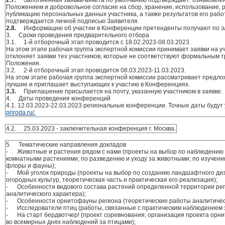
Положением и добровольное согласие на сбор, хранение, использование, 
публикацию персональных данных участника, а также результатов его работ,
подтверждается личной подписью Заявителя.
2.8.
Информацию об участии в Конференции претенденты получают по э
3. Сроки проведения предварительного отбора
3.1. 1-й отборочный этап проводится с 18.02.2023-08.03.2023.
На этом этапе рабочая группа экспертной комиссии принимает заявки на у
отклоняет заявки тех участников, которые не соответствуют формальным 
Положения.
3.2. 2-й отборочный этап проводится 08.03.2023-11.03.2023.
На этом этапе рабочая группа экспертной комиссии рассматривает предл
лучшие и приглашает выступающих к участию в Конференциях.
3.3.
Приглашение присылается на почту, указанную участником в заявке.
4. Даты проведения конференций
4.1. 12.03.2023-22.03.2023 региональные конференции. Точные даты будут
priroda.ru/.
4.2. 25.03.2023 - заключительная конференция г. Москва.
5. Тематические направления докладов
- Животные и растения рядом с нами (проекты на выбор по наблюдению
комнатными растениями; по разведению и уходу за животными; по изучени
флоры и фауны);
- Мой уголок природы (проекты на выбор по созданию ландшафтного ди
огородных культур, теоретическая часть и практическая его реализация);
- Особенности видового состава растений определенной территории рег
аналитического характера);
- Особенности орнитофауны региона (теоретические работы аналитическ
- Исследователи птиц (работы, связанные с практическим наблюдением з
- На старт бердвотчер! (проект соревнования; организация проекта орнит
во всемирных днях наблюдений за птицами);