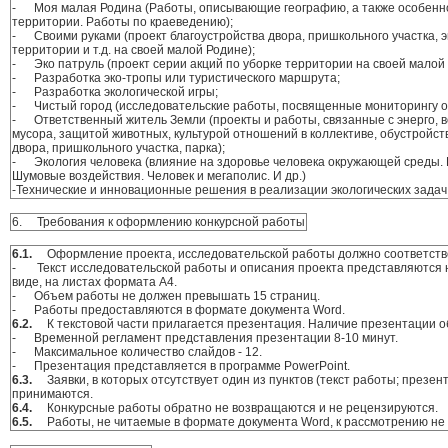
- Моя малая Родина (Работы, описывающие географию, а также особен
территории. Работы по краеведению);
- Своими руками (проект благоустройства двора, пришкольного участка, э
территории и т.д. на своей малой Родине);
- Эко патруль (проект серии акций по уборке территории на своей малой 
- Разработка эко-тропы или туристического маршрута;
- Разработка экологической игры;
- Чистый город (исследовательские работы, посвященные мониторингу 
- Ответственный житель Земли (проекты и работы, связанные с энерго, 
мусора, защитой животных, культурой отношений в коллективе, обустройс
двора, пришкольного участка, парка);
- Экология человека (влияние на здоровье человека окружающей среды.
Шумовые воздействия. Человек и мегаполис. И др.)
-Технические и инновационные решения в реализации экологических задач
6. Требования к оформлению конкурсной работы
6.1.
Оформление проекта, исследовательской работы должно соответст
- Текст исследовательской работы и описания проекта представляются н
виде, на листах формата А4.
- Объем работы не должен превышать 15 страниц.
- Работы предоставляются в формате документа Word.
6.2.
К текстовой части прилагается презентация. Наличие презентации о
- Временной регламент представления презентации 8-10 минут.
- Максимальное количество слайдов - 12.
- Презентация представляется в программе PowerPoint.
6.3.
Заявки, в которых отсутствует один из пунктов (текст работы; презен
принимаются.
6.4.
Конкурсные работы обратно не возвращаются и не рецензируются.
6.5.
Работы, не читаемые в формате документа Word, к рассмотрению не