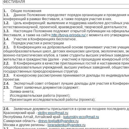
ФЕСТИВАЛЯ
1.
Общие положения
1.1.
Данное Положение определяет порядок организации и проведения н
конференций в рамках Фестиваля, а также порядок участия в них.
1.2.
Цель конференций: выявление и поддержка наиболее достойных учас
естественнонаучной, проектной, краеведческой, творческой деятельности.
1.3.
Настоящее Положение подлежит открытой публикации на официальн
Фестиваля, а также на сайте
http://tvoya-priroda.ru/
с момента его утвержден
1.4.
Участие в Конференциях бесплатное.
2.
Порядок участия и регистрации
2.1.
В Конференциях на добровольной основе принимают участие учащи
общеобразовательных школ, детских юношеских центров, экологических, эк
военно-патриотических клубов, а также студенты высших учебных заведени
жительства и гражданства (далее - участник) и прошедшие конкурсный отбо
2.2.
В Конференциях в качестве приглашенных гостей и наставников при
общеобразовательных учреждений, высших учебных заведений, обществе
государственных природоохранных структур.
2.3.
К конкурсному рассмотрению принимаются доклады по индивидуальн
проектам.
2.4.
Экспертный совет отбирает лучшие доклады для участия в Конфере
2.5.
Пакет заявочных документов содержит:
- Заявка-анкета;
- Исследовательская работа (проект);
- Презентация исследовательской работы (проекта);
2.6.
Заявочные документы присылаются в сроки не позднее последнего дн
Красноярский край -
stolby-epo@mail.ru
Республика Алтай, Алтайский край -
katunskiy-eco@mail.ru
Самарская область -
drevo-togliatti@yandex.ru
Москва и другие регионы -
loraradenko@yandex.ru
2.7.
Заполненная заявка-анкета по умолчанию подтверждает: ознакомле