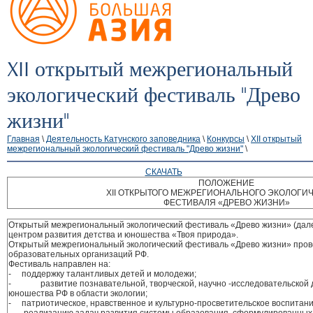
XII открытый межрегиональный
экологический фестиваль "Древо
жизни"
Главная
\
Деятельность Катунского заповедника
\
Конкурсы
\
XII открытый
межрегиональный экологический фестиваль "Древо жизни"
\
СКАЧАТЬ
ПОЛОЖЕНИЕ
XII ОТКРЫТОГО МЕЖРЕГИОНАЛЬНОГО ЭКОЛОГИ
ФЕСТИВАЛЯ «ДРЕВО ЖИЗНИ»
Открытый межрегиональный экологический фестиваль «Древо жизни» (дал
центром развития детства и юношества «Твоя природа».
Открытый межрегиональный экологический фестиваль «Древо жизни» про
образовательных организаций РФ.
Фестиваль направлен на:
- поддержку талантливых детей и молодежи;
- развитие познавательной, творческой, научно -исследовательской д
юношества РФ в области экологии;
- патриотическое, нравственное и культурно-просветительское воспитан
- реализацию задач развития системы образования, сформулированных 