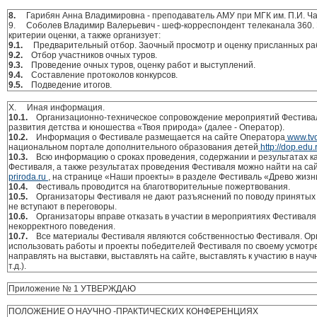
8.
Гарибян Анна Владимировна - преподаватель АМУ при МГК им. П.И. Ча
9. Соболев Владимир Валерьевич - шеф-корреспондент телеканала 360.
критерии оценки, а также организует:
9.1.
Предварительный отбор. Заочный просмотр и оценку присланных раб
9.2.
Отбор участников очных туров.
9.3.
Проведение очных туров, оценку работ и выступлений.
9.4.
Составление протоколов конкурсов.
9.5.
Подведение итогов.
X. Иная информация.
10.1.
Организационно-техническое сопровождение мероприятий Фестива
развития детства и юношества «Твоя природа» (далее - Оператор).
10.2.
Информация о Фестивале размещается на сайте Оператора
www.tv
национальном портале дополнительного образования детей
http://dop.edu.
10.3.
Всю информацию о сроках проведения, содержании и результатах к
Фестиваля, а также результатах проведения Фестиваля можно найти на са
priroda.ru
, на странице «Наши проекты» в разделе Фестиваль «Древо жизн
10.4.
Фестиваль проводится на благотворительные пожертвования.
10.5.
Организаторы Фестиваля не дают разъяснений по поводу принятых
не вступают в переговоры.
10.6.
Организаторы вправе отказать в участии в мероприятиях Фестиваля
некорректного поведения.
10.7.
Все материалы Фестиваля являются собственностью Фестиваля. Ор
использовать работы и проекты победителей Фестиваля по своему усмотре
направлять на выставки, выставлять на сайте, выставлять к участию в нау
т.д.).
Приложение № 1 УТВЕРЖДАЮ
ПОЛОЖЕНИЕ О НАУЧНО -ПРАКТИЧЕСКИХ КОНФЕРЕНЦИЯХ