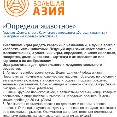
«Определи животное»
Главная
\
Деятельность Катунского заповедника
\
Детская страничка
\
Викторины
\
«Определи животное»
\
Участникам игры раздать карточки с названиями, а лучше всего с
изображениями животных. Ведущий игры зачитывает описание
млекопитающих, а участники игры, определив, о каких животных,
говорится, должны показать карточки с их названиями или
картинки с их изображением.
Игра рассчитана для дошкольного и младшего школьного
возрастов.
1. Активен в любое время суток. Ведет одинокий образ жизни.
Предпочитает крупные глухие лесные массивы. Всеяден, но склонен к
вегетарианству, питаясь в основном ягодами, плодами, орехами,
зелеными растениями. Обычно впадет в зимнюю спячку. В гору бежит
быстрее, чем с горы.
(Медведь)
2. Очень крупное парнокопытное, с ветвистыми рогами, концы которых
расширены в виде лопаток и вырезаны наподобие пальцев. В день
может пройти до 30 км.
(Лось)
3. Эти животные отлично лазают по деревьям и скалам, хорошо
плавают. Они подкарауливают добычу и, внезапно нападая, настигают
ее в несколько прыжков. Отличается сильным, плотным сложением,
мощными лапами, напоминающими лапы тигра.
(Рысь)