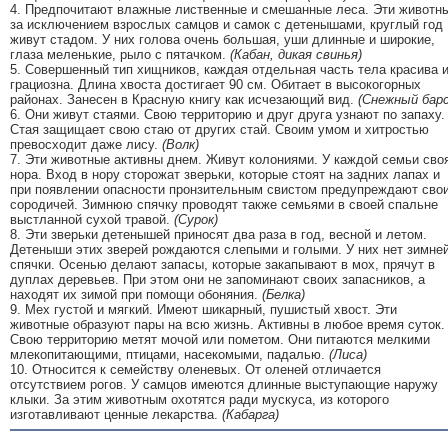
4. Предпочитают влажные лиственные и смешанные леса. Эти животн
за исключением взрослых самцов и самок с детенышами, круглый год
живут стадом. У них голова очень большая, уши длинные и широкие,
глаза меленькие, рыло с пятачком.
(Кабан, дикая свинья)
5. Совершенный тип хищников, каждая отдельная часть тела красива 
грациозна. Длина хвоста достигает 90 см. Обитает в высокогорных
районах. Занесен в Красную книгу как исчезающий вид.
(Снежный барс
6. Они живут стаями. Свою территорию и друг друга узнают по запаху.
Стая защищает свою стаю от других стай. Своим умом и хитростью
превосходит даже лису.
(Волк)
7. Эти животные активны днем. Живут колониями. У каждой семьи сво
нора. Вход в нору сторожат зверьки, которые стоят на задних лапах и
при появлении опасности пронзительным свистом предупреждают сво
сородичей. Зимнюю спячку проводят также семьями в своей спальне
выстланной сухой травой.
(Сурок)
8. Эти зверьки детенышей приносят два раза в год, весной и летом.
Детеныши этих зверей рождаются слепыми и голыми. У них нет зимне
спячки. Осенью делают запасы, которые закапывают в мох, прячут в
дуплах деревьев. При этом они не запоминают своих запасников, а
находят их зимой при помощи обоняния.
(Белка)
9. Мех густой и мягкий. Имеют шикарный, пушистый хвост. Эти
животные образуют пары на всю жизнь. Активны в любое время суток.
Свою территорию метят мочой или пометом. Они питаются мелкими
млекопитающими, птицами, насекомыми, падалью.
(Лиса)
10. Относится к семейству оленевых. От оленей отличается
отсутствием рогов. У самцов имеются длинные выступающие наружу
клыки. За этим животным охотятся ради мускуса, из которого
изготавливают ценные лекарства.
(Кабарга)