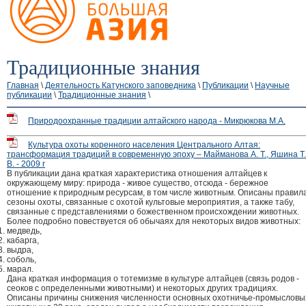
Традиционные знания
Главная
\
Деятельность Катунского заповедника
\
Публикации
\
Научные
публикации
\
Традиционные знания
\
Природоохранные традиции алтайского народа - Микрюкова М.А.
Культура охоты коренного населения Центрального Алтая:
трансформация традиций в современную эпоху – Майманова А. Т., Яшина Т.
В. - 2009 г
В публикации дана краткая характеристика отношения алтайцев к
окружающему миру: природа - живое существо, отсюда - бережное
отношение к природным ресурсам, в том числе животным. Описаны правила
сезоны охоты, связанные с охотой культовые мероприятия, а также табу,
связанные с представлениями о божественном происхождении животных.
Более подробно повествуется об обычаях для некоторых видов животных:
медведь,
кабарга,
выдра,
соболь,
марал.
Дана краткая информация о тотемизме в культуре алтайцев (связь родов -
сеоков с определенными животными) и некоторых других традициях.
Описаны причины снижения численности основных охотничье-промысловы