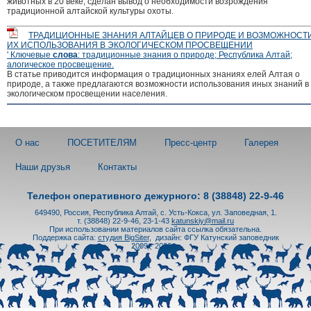
животных в 20 веке, сделан вывод о необходимости возрождения
традиционной алтайской культуры охоты.
ТРАДИЦИОННЫЕ ЗНАНИЯ АЛТАЙЦЕВ О ПРИРОДЕ И ВОЗМОЖНОСТ
ИХ ИСПОЛЬЗОВАНИЯ В ЭКОЛОГИЧЕСКОМ ПРОСВЕЩЕНИИ
' Ключевые
слова
: традиционные знания о природе; Республика Алтай;
алогическое просвещение.
В статье приводится информация о традиционных знаниях елей Алтая о
природе, а также предлагаются возможности использования иных знаний в
экологическом просвещении населения.
О нас
ПОСЕТИТЕЛЯМ
Пресс-центр
Галерея
Наши друзья
Контакты
Телефон оперативного дежурного: 8 (38848) 22-9-46
649490, Россия, Республика Алтай, с. Усть-Кокса, ул. Заповедная, 1.
т. (38848) 22-9-46, 23-1-43
katunskiy@mail.ru
При использовании материалов сайта ссылка обязательна.
Поддержка сайта:
студия BigSiter
,
дизайн: ФГУ Катунский заповедник
2009 - 2026 гг.