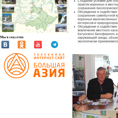
Создание условий для со
практик коренных и мест
сохранения биологическог
Обсуждение и содействие
сохранение самобытной к
коренных малочисленных н
интересов и природоохран
Обсуждение и содействие
вовлечение местного насе
Катунского биосферного з
Мы в соц сетях
окружающей среды, объект
экологически приемлемого