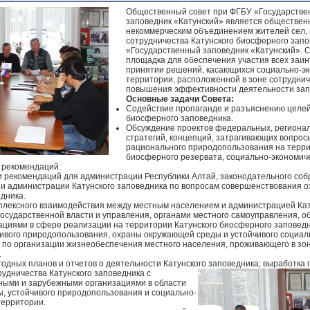
Общественный совет при ФГБУ «Государств
заповедник «Катунский» является обществен
некоммерческим объединением жителей сел,
сотрудничества Катунского биосферного запо
«Государственный заповедник «Катунский». Со
площадка для обеспечения участия всех заин
принятии решений, касающихся социально-эк
территории, расположенной в зоне сотрудниче
повышения эффективности деятельности зап
Основные задачи Совета:
Содействие пропаганде и разъяснению целей 
биосферного заповедника.
Обсуждение проектов федеральных, регионал
стратегий, концепций, затрагивающих вопро
рационального природопользования на терри
биосферного резервата, социально-экономиче
 рекомендаций.
 рекомендаций для администрации Республики Алтай, законодательного соб
 и администрации Катунского заповедника по вопросам совершенствования 
дника.
плексного взаимодействия между местным населением и администрацией Кат
осударственной власти и управления, органами местного самоуправления, 
ациями в сфере реализации на территории Катунского биосферного заповедн
чивого природопользования, охраны окружающей среды и устойчивого социал
по организации жизнеобеспечения местного населения, проживающего в зон
.
одных планов и отчетов о деятельности Катунского заповедника; выработка
удничества Катунского заповедника с
ными и зарубежными организациями в области
, устойчивого природопользования и социально-
территории.