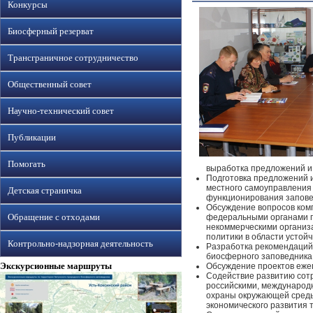
Конкурсы
Биосферный резерват
Трансграничное сотрудничество
Общественный совет
Научно-технический совет
Публикации
Помогать
выработка предложений и
Подготовка предложений и
местного самоуправления
Детская страничка
функционирования запове
Обсуждение вопросов ком
Обращение с отходами
федеральными органами г
некоммерческими организ
политики в области устой
Контрольно-надзорная деятельность
Разработка рекомендаций 
биосферного заповедника
Экскурсионные маршруты
Обсуждение проектов ежег
Содействие развитию сотр
российскими, международ
охраны окружающей среды
экономического развития 