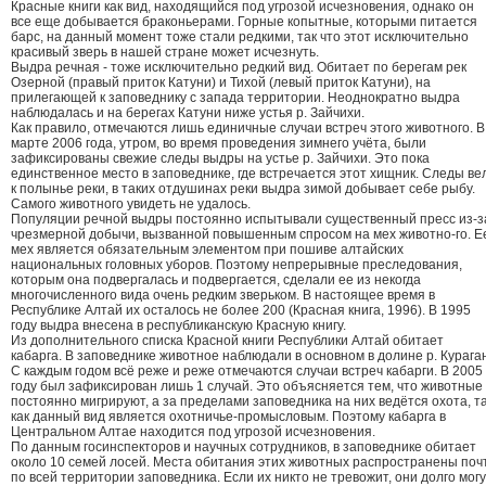
Красные книги как вид, находящийся под угрозой исчезновения, однако он
все еще добывается браконьерами. Горные копытные, которыми питается
барс, на данный момент тоже стали редкими, так что этот исключительно
красивый зверь в нашей стране может исчезнуть.
Выдра речная - тоже исключительно редкий вид. Обитает по берегам рек
Озерной (правый приток Катуни) и Тихой (левый приток Катуни), на
прилегающей к заповеднику с запада территории. Неоднократно выдра
наблюдалась и на берегах Катуни ниже устья р. Зайчихи.
Как правило, отмечаются лишь единичные случаи встреч этого животного. В
марте 2006 года, утром, во время проведения зимнего учёта, были
зафиксированы свежие следы выдры на устье р. Зайчихи. Это пока
единственное место в заповеднике, где встречается этот хищник. Следы ве
к полынье реки, в таких отдушинах реки выдра зимой добывает себе рыбу.
Самого животного увидеть не удалось.
Популяции речной выдры постоянно испытывали существенный пресс из-з
чрезмерной добычи, вызванной повышенным спросом на мех животно-го. Е
мех является обязательным элементом при пошиве алтайских
национальных головных уборов. Поэтому непрерывные преследования,
которым она подвергалась и подвергается, сделали ее из некогда
многочисленного вида очень редким зверьком. В настоящее время в
Республике Алтай их осталось не более 200 (Красная книга, 1996). В 1995
году выдра внесена в республиканскую Красную книгу.
Из дополнительного списка Красной книги Республики Алтай обитает
кабарга. В заповеднике животное наблюдали в основном в долине р. Кураган
С каждым годом всё реже и реже отмечаются случаи встреч кабарги. В 2005
году был зафиксирован лишь 1 случай. Это объясняется тем, что животные
постоянно мигрируют, а за пределами заповедника на них ведётся охота, т
как данный вид является охотничье-промысловым. Поэтому кабарга в
Центральном Алтае находится под угрозой исчезновения.
По данным госинспекторов и научных сотрудников, в заповеднике обитает
около 10 семей лосей. Места обитания этих животных распространены поч
по всей территории заповедника. Если их никто не тревожит, они долго могу