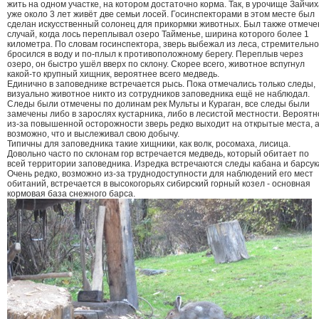
жить на одном участке, на котором достаточно корма. Так, в урочище Зайчих
уже около 3 лет живёт две семьи лосей. Госинспекторами в этом месте был
сделан искусственный солонец для прикормки животных. Был также отмече
случай, когда лось переплывал озеро Тайменье, ширина которого более 1
километра. По словам госинспектора, зверь выбежал из леса, стремительно
бросился в воду и по-плыл к противоположному берегу. Переплыв через
озеро, он быстро ушёл вверх по склону. Скорее всего, животное вспугнул
какой-то крупный хищник, вероятнее всего медведь.
Единично в заповеднике встречается рысь. Пока отмечались только следы,
визуально животное никто из сотрудников заповедника ещё не наблюдал.
Следы были отмечены по долинам рек Мульты и Кураган, все следы были
замечены либо в зарослях кустарника, либо в лесистой местности. Вероятн
из-за повышенной осторожности зверь редко выходит на открытые места, 
возможно, что и выслеживал свою добычу.
Типичны для заповедника такие хищники, как волк, росомаха, лисица.
Довольно часто по склонам гор встречается медведь, который обитает по
всей территории заповедника. Изредка встречаются следы кабана и барсук
Очень редко, возможно из-за труднодоступности для наблюдений его мест
обитаний, встречается в высокогорьях сибирский горный козел - основная
кормовая база снежного барса.