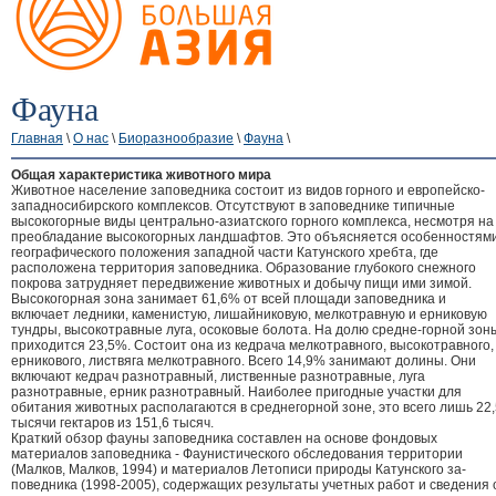
Фауна
Главная
\
О нас
\
Биоразнообразие
\
Фауна
\
Общая характеристика животного мира
Животное население заповедника состоит из видов горного и европейско-
западносибирского комплексов. Отсутствуют в заповеднике типичные
высокогорные виды центрально-азиатского горного комплекса, несмотря на
преобладание высокогорных ландшафтов. Это объясняется особенностям
географического положения западной части Катунского хребта, где
расположена территория заповедника. Образование глубокого снежного
покрова затрудняет передвижение животных и добычу пищи ими зимой.
Высокогорная зона занимает 61,6% от всей площади заповедника и
включает ледники, каменистую, лишайниковую, мелкотравную и ерниковую
тундры, высокотравные луга, осоковые болота. На долю средне-горной зон
приходится 23,5%. Состоит она из кедрача мелкотравного, высокотравного,
ерникового, листвяга мелкотравного. Всего 14,9% занимают долины. Они
включают кедрач разнотравный, лиственные разнотравные, луга
разнотравные, ерник разнотравный. Наиболее пригодные участки для
обитания животных располагаются в среднегорной зоне, это всего лишь 22,
тысячи гектаров из 151,6 тысяч.
Краткий обзор фауны заповедника составлен на основе фондовых
материалов заповедника - Фаунистического обследования территории
(Малков, Малков, 1994) и материалов Летописи природы Катунского за-
поведника (1998-2005), содержащих результаты учетных работ и сведения 