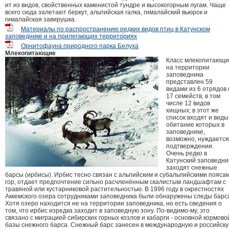
ит из видов, свойственных каменистой тундре и высокогорным лугам. Чаще
всего сюда залетают беркут, альпийская галка, гималайский вьюрок и
гималайская завирушка.
Материалы по распространению редких видов птиц в Катунском
заповеднике и на прилегающих территориях
Орнитофауна природного парка Белуха
Млекопитающие
Класс млекопитающи
на территории
заповедника
представлен 59
видами из 6 отрядов 
17 семейств, в том
числе 12 видов
хищных; в этот же
список входят и виды
обитание которых в
заповеднике,
возможно, нуждается
подтверждении.
Очень редко в
Катунский заповедни
заходят снежные
барсы (ирбисы). Ирбис тесно связан с альпийским и субальпийскими пояса
гор, отдает предпочтение сильно расчленённым скалистым ландшафтам с
травяной или кустарниковой растительностью. В 1996 году в окрестностях
Аккемского озера сотрудниками заповедника были обнаружены следы барс
Хотя озеро находится не на территории заповедника, но есть сведения о
том, что ирбис изредка заходит в заповедную зону. По-видимо-му, это
связано с миграцией сибирских горных козлов и кабарги - основной кормово
базы снежного барса. Снежный барс занесен в международную и российск