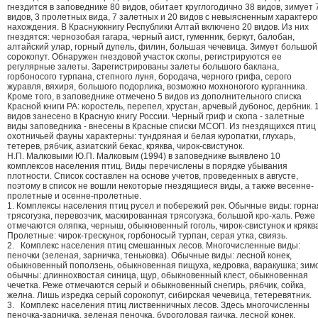
гнездится в заповеднике 80 видов, обитает круглогодично 38 видов, зимует 
видов, 3 пролетных вида, 7 залетных и 20 видов с невыясненным характер
нахождения. В Краснуюкнигу Республики Алтай включено 20 видов. Из них
гнездятся: чернозобая гагара, черный аист, гуменник, беркут, балобан,
алтайский улар, горный дупель, филин, большая чечевица. Зимует большой
сорокопут. Обнаружен гнездовой участок скопы, регистрируются ее
регулярные залеты. Зарегистрированы залеты большого баклана,
горбоносого турпана, степного луня, бородача, черного грифа, серого
журавля, вяхиря, большого подорлика, возможно мохноногого курганника.
Кроме того, в заповеднике отмечено 5 видов из дополнительного списка
Красной книги РА: коростель, перепел, хрустан, арчевый дубонос, дербник. 
видов занесено в Красную книгу России. Черный гриф и скопа - залетные
виды заповедника - внесены в Красные списки МСОП. Из гнездящихся птиц
охотничьей фауны характерны: тундряная и белая куропатки, глухарь,
тетерев, рябчик, азиатский бекас, кряква, чирок-свистунок.
Н.П. Малковыми Ю.П. Малковым (1994) в заповеднике выявлено 10
комплексов населения птиц. Виды перечислены в порядке убывания
плотности. Список составлен на основе учетов, проведенных в августе,
поэтому в список не вошли некоторые гнездящиеся виды, а также весенне-
пролетные и осенне-пролетные.
1. Комплексы населения птиц русел и побережий рек. Обычные виды: горна
трясогузка, перевозчик, маскированная трясогузка, большой кро-халь. Реже
отмечаются оляпка, черныш, обыкновенный гоголь, чирок-свистунок и кряква
Пролетные: чирок-трескунок, горбоносый турпан, серая утка, свиязь.
2. Комплекс населения птиц смешанных лесов. Многочисленные виды:
пеночки (зеленая, зарничка, теньковка). Обычные виды: лесной конек,
обыкновенный поползень, обыкновенная пищуха, кедровка, варакушка; зим
обычны: длиннохвостая синица, щур, обыкновенный клест, обыкновенная
чечетка. Реже отмечаются серый и обыкновенный снегирь, рябчик, сойка,
желна. Лишь изредка серый сорокопут, сибирская чечевица, тетеревятник.
3. Комплекс населения птиц лиственничных лесов. Здесь многочисленны
пеночка-зарничка, зеленая пеночка, буроголовая гаичка, лесной конек,