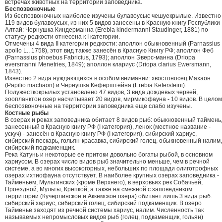
встречах животных на территории заповедника.
Беспозвоночные
Из беспозвоночных наиболее изучены булавоусыс чешуекрылые. Известно
119 видов булавоусых, из них 5 видов занесены в Красную книгу Республики
Алтай: Чернушка Киндерманна (Erebia kindermanni Staudinger, 1881) по
статусу редкости отнесена к I категории.
Отмечены 4 вида II категории редкости: аполлон обыкновенный (Parnassius
apollo L., 1758), этот вид также занесён в Красную Книгу РФ; аполлон Феб
(Parnassius phoebus Fabricius, 1793); аполлон Эверс-манна (Driopa
eversmanni Menetries, 1849); аполлон клариус (Driopa clarius Ewersmann,
1843).
Известно 2 вида нуждающихся в особом внимании: хвостоносец Махаон
(Papilio machaon) и Чернушка Кеферштейна (Erebia Kefersteini).
Полужесткокрылых установлено 47 видов, 3 вида дождевых червей,
зоопланктон озер насчитывает 20 видов, мирмикофауна - 10 видов. В целом
беспозвоночные на территории заповедника еще слабо изучены.
Костные рыбы
В озерах и реках заповедника обитает 8 видов рыб: обыкновенный таймень
занесенный в Красную книгу РФ (I категория), ленок (местное название -
ускуч) - занесён в Красную книгу РФ (I категория), сибирский хариус,
сибирский пескарь, гольян-красавка, сибирский голец, обыкновенный налим,
сибирский подкаменщик.
Река Катунь и некоторые ее притоки довольно богаты рыбой, в основном
хариусом. В озерах число видов рыб значительно меньше, чем в речной
системе, а во многих высокогорных, небольших по площади олиготрофных
озерах ихтиофауна отсутствует. В наиболее крупных озерах заповедника -
Тайменьем, Мультинских (кроме Верхнего), в верховьях рек Собачьей,
Проездной, Мульты, Крепкой, а также на смежной с заповедником
территории (Кучерлинское и Аккемское озера) обитает лишь 3 вида рыб:
сибирский хариус, сибирский голец, сибирский подкаменщик. В озеро
Тайменье заходят из речной системы хариус, налим. Численность так
называемых непромысловых видов рыб (голец, подкаменщик, гольян)