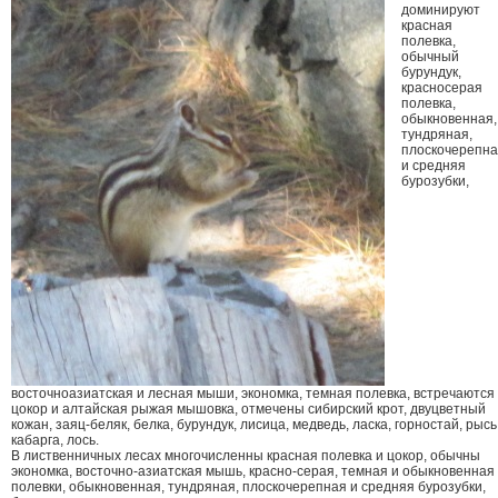
доминируют
красная
полевка,
обычный
бурундук,
красносерая
полевка,
обыкновенная,
тундряная,
плоскочерепн
и средняя
бурозубки,
восточноазиатская и лесная мыши, экономка, темная полевка, встречаются
цокор и алтайская рыжая мышовка, отмечены сибирский крот, двуцветный
кожан, заяц-беляк, белка, бурундук, лисица, медведь, ласка, горностай, рысь
кабарга, лось.
В лиственничных лесах многочисленны красная полевка и цокор, обычны
экономка, восточно-азиатская мышь, красно-серая, темная и обыкновенная
полевки, обыкновенная, тундряная, плоскочерепная и средняя бурозубки,