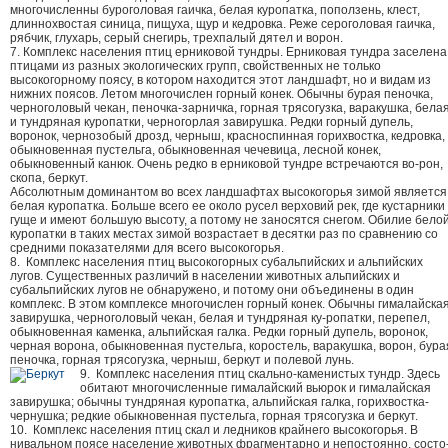
многочисленны буроголовая гаичка, белая куропатка, поползень, клест,
длиннохвостая синица, пищуха, щур и кедровка. Реже сероголовая гаичка,
рябчик, глухарь, серый снегирь, трехпалый дятел и ворон.
7. Комплекс населения птиц ерниковой тундры. Ерниковая тундра заселена
птицами из разных экологических групп, свойственных не только
высокогорному поясу, в котором находится этот ландшафт, но и видам из
нижних поясов. Летом многочислен горный конек. Обычны бурая пеночка,
черноголовый чекан, пеночка-зарничка, горная трясогузка, варакушка, бела
и тундряная куропатки, черногорлая завирушка. Редки горный дупель,
воронок, чернозобый дрозд, черныш, красноспинная горихвостка, кедровка,
обыкновенная пустельга, обыкновенная чечевица, лесной конек,
обыкновенный канюк. Очень редко в ерниковой тундре встречаются во-рон,
скопа, беркут.
Абсолютным доминантом во всех ландшафтах высокогорья зимой является
белая куропатка. Больше всего ее около русел верховий рек, где кустарники
гуще и имеют большую высоту, а потому не заносятся снегом. Обилие бело
куропатки в таких местах зимой возрастает в десятки раз по сравнению со
средними показателями для всего высокогорья.
8. Комплекс населения птиц высокогорных субальпийских и альпийских
лугов. Существенных различий в населении животных альпийских и
субальпийских лугов не обнаружено, и потому они объединены в один
комплекс. В этом комплексе многочислен горный конек. Обычны гималайска
завирушка, черноголовый чекан, белая и тундряная ку-ропатки, перепел,
обыкновенная каменка, альпийская галка. Редки горный дупель, воронок,
черная ворона, обыкновенная пустельга, коростель, варакушка, ворон, бура
пеночка, горная трясогузка, черныш, беркут и полевой лунь.
9. Комплекс населения птиц скально-каменистых тундр. Здесь
обитают многочисленные гималайский вьюрок и гималайская
завирушка; обычны тундряная куропатка, альпийская галка, горихвостка-
чернушка; редкие обыкновенная пустельга, горная трясогузка и беркут.
10. Комплекс населения птиц скал и ледников крайнего высокогорья. В
нивальном поясе население животных фрагментарно и непостоянно, состо