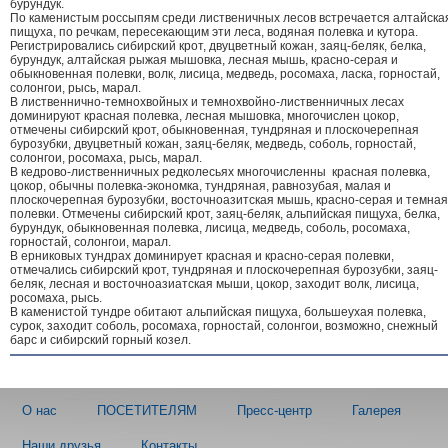
бурундук.
По каменистым россыпям среди лиственичных лесов встречается алтайска
пищуха, по речкам, пересекающим эти леса, водяная полевка и кутора.
Регистрировались сибирский крот, двуцветный кожан, заяц-беляк, белка,
бурундук, алтайская рыжая мышовка, лесная мышь, красно-серая и
обыкновенная полевки, волк, лисица, медведь, росомаха, ласка, горностай,
солонгои, рысь, марал.
В лиственнично-темнохвойных и темнохвойно-лиственничных лесах
доминируют красная полевка, лесная мышовка, многочислен цокор,
отмечены сибирский крот, обыкновенная, тундряная и плоскочерепная
бурозубки, двуцветный кожан, заяц-беляк, медведь, соболь, горностай,
солонгои, росомаха, рысь, марал.
В кедрово-лиственничных редколесьях многочисленны красная полевка,
цокор, обычны полевка-экономка, тундряная, равнозубая, малая и
плоскочерепная бурозубки, восточноазитская мышь, красно-серая и темная
полевки. Отмечены сибирский крот, заяц-беляк, альпийская пищуха, белка,
бурундук, обыкновенная полевка, лисица, медведь, соболь, росомаха,
горностай, солонгои, марал.
В ерниковых тундрах доминирует красная и красно-серая полевки,
отмечались сибирский крот, тундряная и плоскочерепная бурозубки, заяц-
беляк, лесная и восточноазиатская мыши, цокор, заходит волк, лисица,
росомаха, рысь.
В каменистой тундре обитают альпийская пищуха, большеухая полевка,
сурок, заходит соболь, росомаха, горностай, солонгои, возможно, снежный
барс и сибирский горный козел.
О нас
ПОСЕТИТЕЛЯМ
Пресс-центр
Галерея
Наши друзья
Контакты