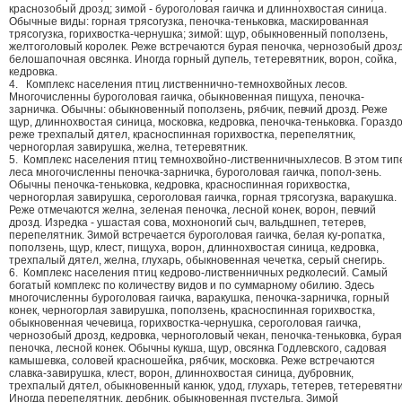
краснозобый дрозд; зимой - буроголовая гаичка и длиннохвостая синица.
Обычные виды: горная трясогузка, пеночка-теньковка, маскированная
трясогузка, горихвостка-чернушка; зимой: щур, обыкновенный поползень,
желтоголовый королек. Реже встречаются бурая пеночка, чернозобый дрозд
белошапочная овсянка. Иногда горный дупель, тетеревятник, ворон, сойка,
кедровка.
4. Комплекс населения птиц лиственнично-темнохвойных лесов.
Многочисленны буроголовая гаичка, обыкновенная пищуха, пеночка-
зарничка. Обычны: обыкновенный поползень, рябчик, певчий дрозд. Реже
щур, длиннохвостая синица, московка, кедровка, пеночка-теньковка. Горазд
реже трехпалый дятел, красноспинная горихвостка, перепелятник,
черногорлая завирушка, желна, тетеревятник.
5. Комплекс населения птиц темнохвойно-лиственничныхлесов. В этом тип
леса многочисленны пеночка-зарничка, буроголовая гаичка, попол-зень.
Обычны пеночка-теньковка, кедровка, красноспинная горихвостка,
черногорлая завирушка, сероголовая гаичка, горная трясогузка, варакушка.
Реже отмечаются желна, зеленая пеночка, лесной конек, ворон, певчий
дрозд. Изредка - ушастая сова, мохноногий сыч, вальдшнеп, тетерев,
перепелятник. Зимой встречается буроголовая гаичка, белая ку-ропатка,
поползень, щур, клест, пищуха, ворон, длиннохвостая синица, кедровка,
трехпалый дятел, желна, глухарь, обыкновенная чечетка, серый снегирь.
6. Комплекс населения птиц кедрово-лиственничных редколесий. Самый
богатый комплекс по количеству видов и по суммарному обилию. Здесь
многочисленны буроголовая гаичка, варакушка, пеночка-зарничка, горный
конек, черногорлая завирушка, поползень, красноспинная горихвостка,
обыкновенная чечевица, горихвостка-чернушка, сероголовая гаичка,
чернозобый дрозд, кедровка, черноголовый чекан, пеночка-теньковка, бурая
пеночка, лесной конек. Обычны кукша, щур, овсянка Годлевского, садовая
камышевка, соловей красношейка, рябчик, московка. Реже встречаются
славка-завирушка, клест, ворон, длиннохвостая синица, дубровник,
трехпалый дятел, обыкновенный канюк, удод, глухарь, тетерев, тетеревятни
Иногда перепелятник, дербник, обыкновенная пустельга. Зимой