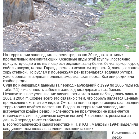
На территории заповедника зарегистрировано 20 видов охотничье-
промысловых млекопитающих. Основные виды этой группы, постоянно
присутствующие и не являющиеся редкими: заяц-беляк, белка, цокор, сурок,
соболь, косуля, марал. Гораздо реже отмечаются горностай, ласка, солонгои
хорь степной. По руслам и побережьям рек встречаются водяная хутора,
узкочерепная и водяная полевки, американская норка. Все они редки или
крайне редки.
Судя по имеющимся данным за период наблюдений с 1999 по 2005 годы (см
табл. 7.1), численность соболя в заповеднике держится стабильно.
Незначительное уменьшение численности этого вида наблюдалось лишь в
2001 и 2004 гг. Скорее всего это связано с тем, что соболь является ценным
промыслово-охотничьим видом. Охота на него на прилегающих к заповедни
территориях ведётся постоянно. Выдра на территории заповедника
встречается крайне редко, численность ее практически не изменяется
(отмечались лишь единичные случаи встреч). Численность росомахи за
данный период также стабильна.
В зоогеографической характеристике Н.П. и Ю.П. Малковы (1994) выделили
следующие комплексы населения млекопитающих.
В смешанных
лесах