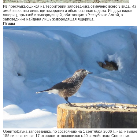
Из пресмыкающихся на территории заповедника отмечено всего 3 вида. Из
змей известны лишь щитомордник и обыкновенная гадюка. Из двух видов
ящериц, прыткой и живородящей, обитающих в Республике Алтай, в
заповеднике найдена лишь живородящая ящерица.
Птицы
Орнитофауна заповедника, по состоянию на 1 сентября 2006 г., насчитыва
155 видов птиц из 17 отрядов, относящихся к 40 семействам. Среди них