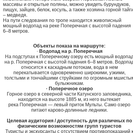
массивы и открытые поляны, можно увидеть бурундуков,
пищух, зайцев, белок, косуль, а также хозяина горной тайг
– медведя.
На пути следования по тропе находится живописный
мощный водопад на реке Поперечная с высотой падения
6–8 метров.
Объекты показа на маршруте:
·
Водопад на р. Поперечная
На подступах к Поперечному озеру есть мощный водопа
на р. Поперечная с высотой падения 6–8 метров. Водопа
относится к каскадным потокам, вода в нем
перекатывается одновременно широкими, узкими,
толстыми и тончайшими струйками по огромным мшисты
булыжникам.
· Поперечное озеро
Горное озеро в северной части Катунского заповедника,
находится на высоте 1885 м, из него вытекает
река Поперечная — левый приток Мульты. Само озеро
питают карово-долинные ледники.
Целевая аудитория / доступность для различных по
физическим возможностям групп туристов
Туристы и экскурсанты с отсутствием противопоказаний 