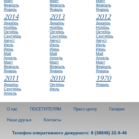
Март
Март
Март
Февраль
Февраль
Февраль
Январь
Январь
Январь
2014
2013
2012
Декабрь
Декабрь
Декабрь
Ноябрь
Ноябрь
Ноябрь
Октябрь
Октябрь
Октябрь
Сентябрь
Сентябрь
Сентябрь
Август
Август
Август
Июль
Июль
Июль
Июнь
Июнь
Июнь
Май
Май
Май
Апрель
Апрель
Апрель
Март
Март
Март
Февраль
Февраль
Февраль
Январь
Январь
Январь
2011
2010
1970
Декабрь
Октябрь
Январь
Сентябрь
Июль
Апрель
О нас
ПОСЕТИТЕЛЯМ
Пресс-центр
Галерея
Наши друзья
Контакты
Телефон оперативного дежурного: 8 (38848) 22-9-46