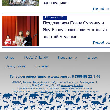
заповеднике
Подробнее..
12 июля 2021г
Поздравляем Елену Сурмину и
Яну Янову с окончанием школы с
золотой медалью!
Подробнее..
О нас
ПОСЕТИТЕЛЯМ
Пресс-центр
Галерея
Наши друзья
Контакты
Телефон оперативного дежурного: 8 (38848) 22-9-46
649490, Россия, Республика Алтай, с. Усть-Кокса, ул. Заповедная, 1.
т. (38848) 22-9-46, 23-1-43
katunskiy@mail.ru
При использовании материалов сайта ссылка обязательна.
Поддержка сайта:
студия BigSiter
,
дизайн: ФГУ Катунский заповедник
2009 - 2026 гг.