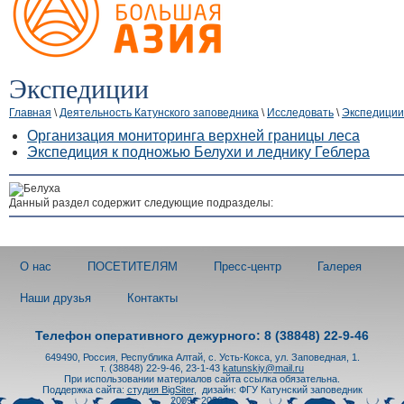
Экспедиции
Главная
\
Деятельность Катунского заповедника
\
Исследовать
\
Экспедиции
Организация мониторинга верхней границы леса
Экспедиция к подножью Белухи и леднику Геблера
Данный раздел содержит следующие подразделы:
О нас
ПОСЕТИТЕЛЯМ
Пресс-центр
Галерея
Наши друзья
Контакты
Телефон оперативного дежурного: 8 (38848) 22-9-46
649490, Россия, Республика Алтай, с. Усть-Кокса, ул. Заповедная, 1.
т. (38848) 22-9-46, 23-1-43
katunskiy@mail.ru
При использовании материалов сайта ссылка обязательна.
Поддержка сайта:
студия BigSiter
,
дизайн: ФГУ Катунский заповедник
2009 - 2026 гг.