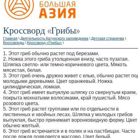
Кроссворд «Грибы»
Главная
\
Деятельность Катунского заповедника
\
Детская страничка
\
Кроссворды
\
Кроссворд «Грибы»
\
1. Этот гриб обычно растет под березами.
2. Ножка этого гриба утолщенная внизу, часто пузатая.
Шляпка светло- или темно-коричневого цвета. Мякоть
мясистая, белая.
3. Этот гриб очень дружно живет с елью, обычно растет по
молодыми деревьями. Цвет оранжевый. Ножка
цилиндрическая, ломкая.
4. Этот гриб имеет выпуклую шляпку со свернутым краем,
покрыта мохнатыми волосиками, край пушистый. Мясо
розового цвета.
5. Этот гриб растет группами или по отдельности в
лиственных и хвойных лесах. Шляпка у молодых грибов
выпуклая, быстро принимает воронковидную форму. Цвет
обычно желтый.
6. Этот гриб встречается и в полях и на пастбищах. Часто
после дождя появляется массово. Цвет белый.