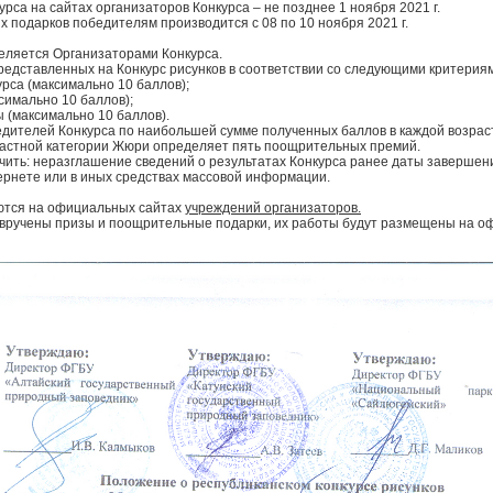
урса на сайтах организаторов Конкурса – не позднее 1 ноября 2021 г.
х подарков победителям производится с 08 по 10 ноября 2021 г.
еляется Организаторами Конкурса.
едставленных на Конкурс рисунков в соответствии со следующими критерия
урса (максимально 10 баллов);
симально 10 баллов);
 (максимально 10 баллов).
ителей Конкурса по наибольшей сумме полученных баллов в каждой возраст
растной категории Жюри определяет пять поощрительных премий.
ть: неразглашение сведений о результатах Конкурса ранее даты завершени
тернете или в иных средствах массовой информации.
уются на официальных сайтах
учреждений организаторов.
 вручены призы и поощрительные подарки, их работы будут размещены на о