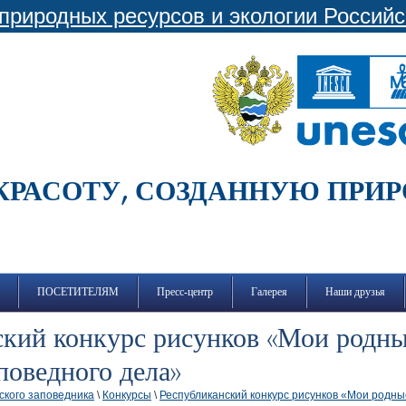
природных ресурсов и экологии Россий
КРАСОТУ, СОЗДАННУЮ ПРИ
ПОСЕТИТЕЛЯМ
Пресс-центр
Галерея
Наши друзья
кий конкурс рисунков «Мои родны
поведного дела»
ского заповедника
\
Конкурсы
\
Республиканский конкурс рисунков «Мои родны