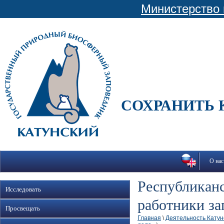
Министерство 
СОХРАНИТЬ 
О нас
Республиканс
Исследовать
работники за
Просвещать
Главная
\
Деятельность Катун