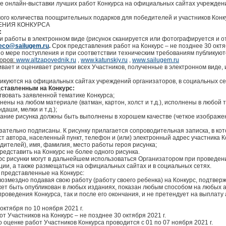
ие онлайн-выставки лучших работ Конкурса на официальных сайтах учреждени
ого количества поощрительных подарков для победителей и участников Конк
ЕНИЯ КОНКУРСА
:
ои работы в электронном виде (рисунок сканируется или фотографируется и
eco@sailugem.ru
.
Срок представления работ на Конкурс – не позднее 30 октя
по мере поступления и при соответствии техническим требованиям публикую
оров:
www.altzapovednik.ru
,
www.katunskiy.ru
,
www.sailugem.ru
вает и оценивает рисунки всех Участников, полученные в электронном виде,
бликуются на официальных сайтах учреждений организаторов, в социальных се
дставленным на Конкурс:
твовать заявленной тематике Конкурса;
лнены на любом материале (ватман, картон, холст и т.д.), исполнены в любой 
даши, мелки и т.д.);
вание рисунка должны быть выполнены в хорошем качестве (четкое изображен
язательно подписаны. К рисунку прилагается сопроводительная записка, в ко
ст автора, населенный пункт, телефон и (или) электронный адрес участника 
дителей), имя, фамилия, место работы героя рисунка;
редставить на Конкурс не более одного рисунка.
урс рисунки могут в дальнейшем использоваться Организатором при проведен
ции, а также размещаться на официальных сайтах и в социальных сетях.
, представленные на Конкурс:
возмездно подавая свою работу (работу своего ребенка) на Конкурс, подтвер
ожет быть опубликован в любых изданиях, показан любым способом на любых 
проведения Конкурса, так и после его окончания, и не претендует на выплату 
 октября по 10 ноября 2021 г.
от Участников на Конкурс – не позднее 30 октября 2021 г.
о оценке работ Участников Конкурса проводится с 01 по 07 ноября 2021 г.