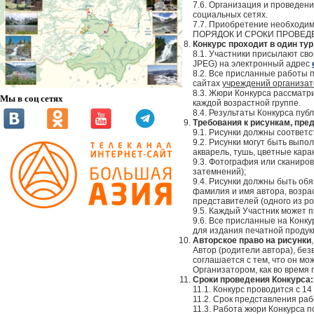
7.6. Организация и проведен
социальных сетях.
7.7. Приобретение необходим
ПОРЯДОК И СРОКИ ПРОВЕД
Конкурс проходит в один тур
8.1. Участники присылают св
JPEG) на электронный адрес
8.2. Все присланные работы 
сайтах
учреждений организат
8.3. Жюри Конкурса рассматри
Мы в соц сетях
каждой возрастной группе.
8.4. Результаты Конкурса пу
Требования к рисункам, пре
9.1. Рисунки должны соответс
9.2. Рисунки могут быть выпо
акварель, тушь, цветные каран
9.3. Фотография или сканиро
затемнений);
9.4. Рисунки должны быть об
фамилия и имя автора, возра
представителей (одного из ро
9.5. Каждый Участник может п
9.6. Все присланные на Конк
для издания печатной продук
Авторское право на рисунки
Автор (родители автора), без
соглашается с тем, что он м
Организатором, как во время 
Сроки проведения Конкурса:
11.1. Конкурс проводится с 14
11.2. Срок представления раб
11.3. Работа жюри Конкурса п