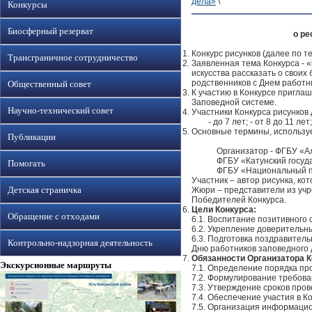
дела»
\
Конкурсы
Биосферный резерват
о ре
Конкурс рисунков (далее по т
Трансграничное сотрудничество
Заявленная тема Конкурса - «
искусства рассказать о своих
родственников с Днем работн
Общественный совет
К участию в Конкурсе приглаш
Заповедной системе.
Научно-технический совет
Участники Конкурса рисунков 
- до 7 лет; - от 8 до 11 лет; 
Основные термины, использу
Публикации
Организатор - ФГБУ «Алта
ФГБУ «Катунский государс
Помогать
ФГБУ «Национальный пар
Участник – автор рисунка, ко
Детская страничка
Жюри – представители из учр
Победителей Конкурса.
Цели Конкурса:
Обращение с отходами
6.1. Воспитание позитивного
6.2. Укрепление доверительны
6.3. Подготовка поздравител
Контрольно-надзорная деятельность
Дню работников заповедного 
Обязанности Организатора К
Экскурсионные маршруты
7.1. Определение порядка пр
7.2. Формулирование требова
7.3. Утверждение сроков пров
7.4. Обеспечение участия в К
7.5. Организация информацио