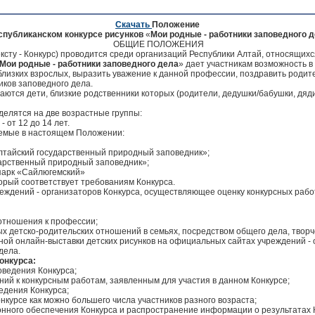
Скачать
Положение
спубликанском конкурсе рисунков
«
Мои родные - работники заповедного 
ОБЩИЕ ПОЛОЖЕНИЯ
ексту - Конкурс) проводится среди организаций Республики Алтай, относящихс
Мои родные - работники заповедного дела
» дает участникам возможность 
 близких взрослых, выразить уважение к данной профессии, поздравить родит
иков заповедного дела.
аются дети, близкие родственники которых (родители, дедушки/бабушки, дяди/т
делятся на две возрастные группы:
- от 12 до 14 лет.
емые в настоящем Положении:
йский государственный природный заповедник»;
твенный природный заповедник»;
к «Сайлюгемский»
торый соответствует требованиям Конкурса.
еждений - организаторов Конкурса, осуществляющее оценку конкурсных раб
 отношения к профессии;
х детско-родительских отношений в семьях, посредством общего дела, творче
ьной онлайн-выставки детских рисунков на официальных сайтах учреждений - 
дела.
онкурса:
оведения Конкурса;
ний к конкурсным работам, заявленным для участия в данном Конкурсе;
едения Конкурса;
онкурсе как можно большего числа участников разного возраста;
нного обеспечения Конкурса и распространение информации о результатах 