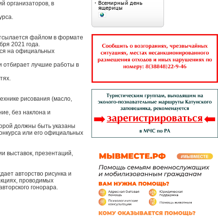
й организаторов, в
урса.
 отсылается файлом в формате
бря 2021 года.
тся на официальных
 и отбирает лучшие работы в
тях.
технике рисования (масло,
ие, без наклона и
торой должны быть указаны
Конкурса или его официальных
ии выставок, презентаций,
ждает авторство рисунка и
акциях, проводимых
авторского гонорара.