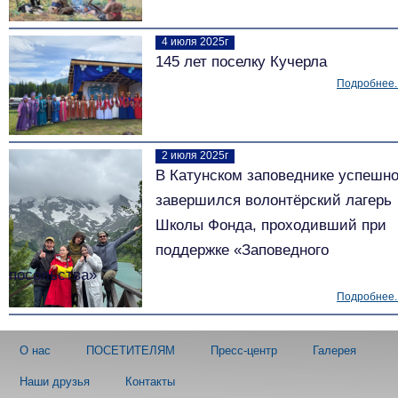
4 июля 2025г
145 лет поселку Кучерла
Подробнее..
2 июля 2025г
В Катунском заповеднике успешн
завершился волонтёрский лагерь
Школы Фонда, проходивший при
поддержке «Заповедного
посольства»
Подробнее..
О нас
ПОСЕТИТЕЛЯМ
Пресс-центр
Галерея
Наши друзья
Контакты