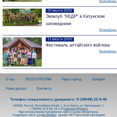
Подробнее..
25 августа 2025г
Экоклуб "КЕДР" в Катунском
заповеднике
Подробнее..
13 августа 2025г
Фестиваль алтайского войлока
Подробнее..
О нас
ПОСЕТИТЕЛЯМ
Пресс-центр
Галерея
Наши друзья
Контакты
Телефон оперативного дежурного: 8 (38848) 22-9-46
649490, Россия, Республика Алтай, с. Усть-Кокса, ул. Заповедная, 1.
т. (38848) 22-9-46, 23-1-43
katunskiy@mail.ru
При использовании материалов сайта ссылка обязательна.
Поддержка сайта:
студия BigSiter
,
дизайн: ФГУ Катунский заповедник