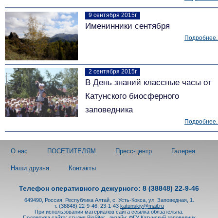
9 сентября 2015г
Именинники сентября
Подробнее..
2 сентября 2015г
В День знаний классные часы от
Катунского биосферного
заповедника
Подробнее..
О нас
ПОСЕТИТЕЛЯМ
Пресс-центр
Галерея
Наши друзья
Контакты
Телефон оперативного дежурного: 8 (38848) 22-9-46
649490, Россия, Республика Алтай, с. Усть-Кокса, ул. Заповедная, 1.
т. (38848) 22-9-46, 23-1-43
katunskiy@mail.ru
При использовании материалов сайта ссылка обязательна.
Поддержка сайта:
студия BigSiter
,
дизайн: ФГУ Катунский заповедник