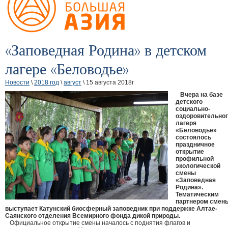
«Заповедная Родина» в детском
лагере «Беловодье»
Новости
\
2018 год
\
август
\ 15 августа 2018г
Вчера на базе
детского
социально-
оздоровительно
лагеря
«Беловодье»
состоялось
праздничное
открытие
профильной
экологической
смены
«Заповедная
Родина».
Тематическим
партнером смен
выступает Катунский биосферный заповедник при поддержке Алтае-
Саянского отделения Всемирного фонда дикой природы.
Официальное открытие смены началось с поднятия флагов и