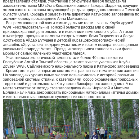
представления отрядов. Участников с открытием лагеря поздравили
заместитель главы МО «Усть-Коксинский район» Тамара Шадрина, ведущий
эколог комитета охраны окружающей среды и природопользования Томской
области Ольга Кобзарь и заместитель директора Катунского заповедника п
экологическому просвещению Анна Майманова.
Во время концертной части самые дальние гости – члены Клуба друзей
WWF «Исследователь» из Томской области рассказали о своей
природоохранной деятельности и исполнили гимн своего клуба. А также
атмосферу праздника помогли создать солист Дома Творчества и Досуга
с.Усть-Кокса Айдар Бутушев и детский образцово-хореографический
ансамбль «Хрусталек», подарив участникам и гостям номера, посвященные
уникальной природе Алтая. Праздник завершился танцевальным флеш-
мобом от самых маленьких участников лагеря.
Участниками экологической смены стали более 40 школьников из
Республики Алтай и Томской области, а также в числе участников Клубы
друзей WWF, Сайлюгемского национального парка и Катунского заповедника
Кроме того, в день открытия состоялись различные тематические занятия
На заповедных уроках юные экологи познакомились с историей развития
заповедной системы страны, с категориями особо охраняемых природных
территорий и деятельностью Катунского биосферного заповедника. А на
мастер-классах от методистов заповедника Анны Черновой и Максима
Ерлина научились декорировать природными материалами «птичьи домик
и изготавливать заповедные сувениры из соленого теста.