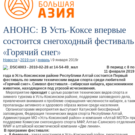
АНОНС: В Усть-Коксе впервые
состоится снегоходный фестиваль
«Горячий снег»
Новости
\
2019 год
\
январь
\ 9 января 2019г
В период с 8 по
11 февраля 2019
года в Усть-Коксинском районе Республики Алтай состоится Первый
фестиваль по зимним техническим видам спорта среди любителей
«Горячий снег». Символ фестиваля - сибирская кабарга, краснокнижное
животное, находящееся под угрозой исчезновения.
Мероприятие
проходит
с целью развития технических видов спорта и
зимнего туризма в Усть-Коксинском районе, поддержки заповедного дела,
привлечения внимания к проблеме сокращения численности кабарги, а так
пропаганды активного и здорового образа жизни среди населения.
Организаторами мероприятия выступают Катунский биосферный
заповедник, Федерация технических видов спорта Республики Алтай,
Администрация МО «Усть-Коксинский район» и компания «Алтай МОТО» пр
поддержке Комиссии снегоходного спорта МФР, Алтае-Саянского отделени
WWF и алтайской косметической компании «Две линии».
В программе фестиваля:
8 февраля
- заезд участников в Усть-Коксинский район, регистрация,