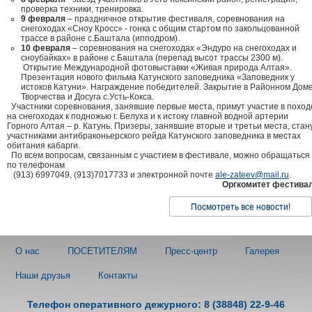
проверка техники, тренировка.
9 февраля
– праздничное открытие фестиваля, соревнования на
снегоходах «Сноу Кросс» - гонка с общим стартом по закольцованной
трассе в районе с.Баштала (ипподром).
10 февраля
– соревнования на снегоходах «Эндуро на снегоходах и
сноубайках» в районе с.Баштала (перепад высот трассы 2300 м).
Открытие Международной фотовыставки «Живая природа Алтая».
Презентация нового фильма Катунского заповедника «Заповедник у
истоков Катуни». Награждение победителей. Закрытие в Районном Дом
Творчества и Досуга с.Усть-Кокса.
Участники соревнования, занявшие первые места, примут участие в поход
на снегоходах к подножью г. Белуха и к истоку главной водной артерии
Горного Алтая – р. Катунь. Призеры, занявшие вторые и третьи места, стан
участниками антибраконьерского рейда Катунского заповедника в местах
обитания кабарги.
По всем вопросам, связанным с участием в фестивале, можно обращаться
по телефонам
(913) 6997049, (913)7017733 и электронной почте
ale-zateev@mail.ru
.
Оргкомитет фестива
Посмотреть все новости!
О нас
ПОСЕТИТЕЛЯМ
Пресс-центр
Галерея
Наши друзья
Контакты
Телефон оперативного дежурного: 8 (38848) 22-9-46