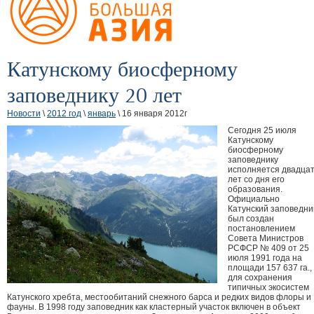
Катунскому биосферному
заповеднику 20 лет
Новости
\
2012 год
\
январь
\ 16 января 2012г
Сегодня 25 июля
Катунскому
биосферному
заповеднику
исполняется двадца
лет со дня его
образования.
Официально
Катунский заповедни
был создан
постановлением
Совета Министров
РСФСР № 409 от 25
июля 1991 года на
площади 157 637 га.,
для сохранения
типичных экосистем
Катунского хребта, местообитаний снежного барса и редких видов флоры и
фауны. В 1998 году заповедник как кластерный участок включен в объект