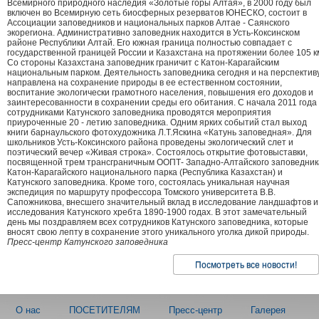
Всемирного природного наследия «Золотые горы Алтая», в 2000 году был
включен во Всемирную сеть биосферных резерватов ЮНЕСКО, состоит в
Ассоциации заповедников и национальных парков Алтае - Саянского
экорегиона. Административно заповедник находится в Усть-Коксинском
районе Республики Алтай. Его южная граница полностью совпадает с
государственной границей России и Казахстана на протяжении более 105 к
Со стороны Казахстана заповедник граничит с Катон-Карагайским
национальным парком. Деятельность заповедника сегодня и на перспектив
направлена на сохранение природы в ее естественном состоянии,
воспитание экологически грамотного населения, повышения его доходов и
заинтересованности в сохранении среды его обитания. С начала 2011 года
сотрудниками Катунского заповедника проводятся мероприятия
приуроченные 20 - летию заповедника. Одним ярких событий стал выход
книги барнаульского фотохудожника Л.Т.Яскина «Катунь заповедная». Для
школьников Усть-Коксинского района проведены экологический слет и
поэтический вечер «Живая строка». Состоялось открытие фотовыставки,
посвященной трем трансграничным ООПТ- Западно-Алтайского заповедник
Катон-Карагайского национального парка (Республика Казахстан) и
Катунского заповедника. Кроме того, состоялась уникальная научная
экспедиция по маршруту профессора Томского университета В.В.
Сапожникова, внесшего значительный вклад в исследование ландшафтов и
исследования Катунского хребта 1890-1900 годах. В этот замечательный
день мы поздравляем всех сотрудников Катунского заповедника, которые
вносят свою лепту в сохранение этого уникального уголка дикой природы.
Пресс-центр Катунского заповедника
Посмотреть все новости!
О нас
ПОСЕТИТЕЛЯМ
Пресс-центр
Галерея