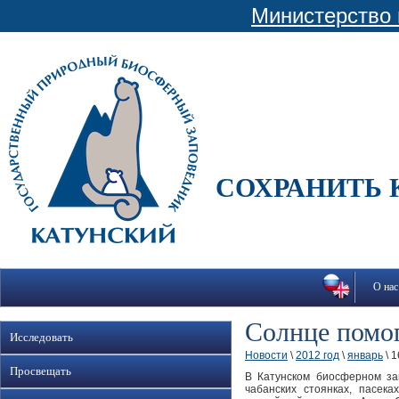
Министерство 
СОХРАНИТЬ 
О нас
Солнце помог
Исследовать
Новости
\
2012 год
\
январь
\ 1
Просвещать
В Катунском биосферном за
чабанских стоянках, пасек