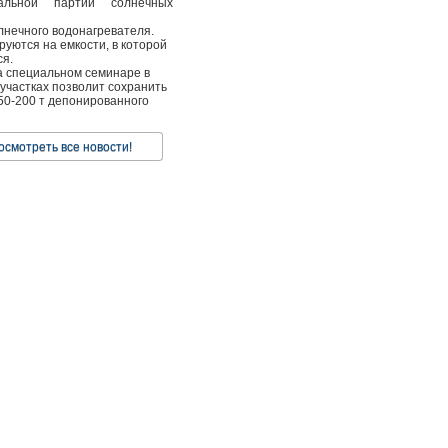
тальной партии солнечных
лнечного водонагревателя.
руются на емкости, в которой
ся.
а специальном семинаре в
участках позволит сохранить
50-200 т депонированного
осмотреть все новости!