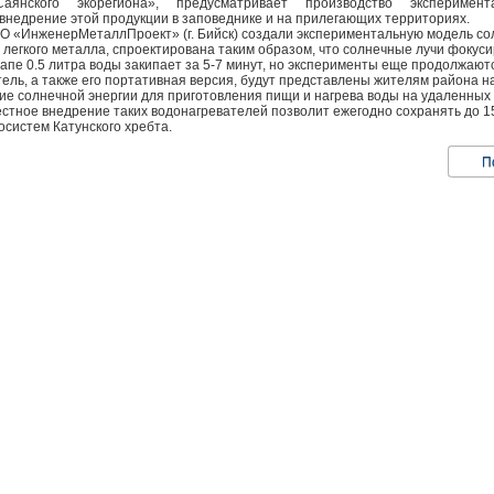
Саянского экорегиона», предусматривает производство эксперимен
внедрение этой продукции в заповеднике и на прилегающих территориях.
 «ИнженерМеталлПроект» (г. Бийск) создали экспериментальную модель со
легкого металла, спроектирована таким образом, что солнечные лучи фокуси
апе 0.5 литра воды закипает за 5-7 минут, но эксперименты еще продолжают
ель, а также его портативная версия, будут представлены жителям района н
ние солнечной энергии для приготовления пищи и нагрева воды на удаленных 
естное внедрение таких водонагревателей позволит ежегодно сохранять до 1
систем Катунского хребта.
П