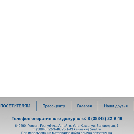
ПОСЕТИТЕЛЯМ
Пресс-центр
Галерея
Наши друзья
Телефон оперативного дежурного: 8 (38848) 22-9-46
649490, Россия, Республика Алтай, с. Усть-Кокса, ул. Заповедная, 1.
т. (38848) 22-9-46, 23-1-43
katunskiy@mail.ru
При использовании материалов сайта ссылка обязательна.