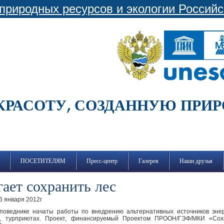
природных ресурсов и экологии Россий
КРАСОТУ, СОЗДАННУЮ ПРИ
ПОСЕТИТЕЛЯМ
Пресс-центр
Галерея
Наши друзья
ает сохранить лес
6 января 2012г
поведнике начаты работы по внедрению альтернативных источников энер
ах, турприютах. Проект, финансируемый Проектом ПРООН/ГЭФ/МКИ «Со