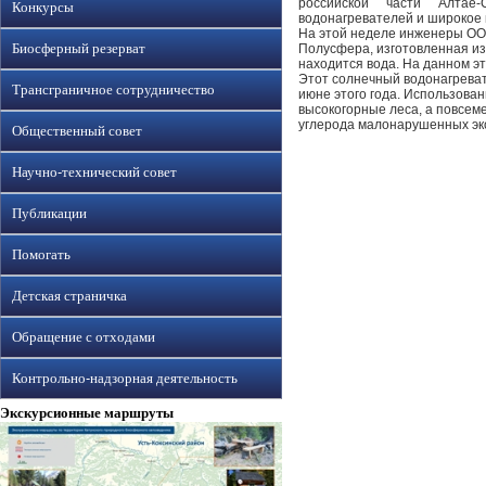
российской части Алтае-
Конкурсы
водонагревателей и широкое 
На этой неделе инженеры ООО
Биосферный резерват
Полусфера, изготовленная из 
находится вода. На данном эт
Этот солнечный водонагреват
Трансграничное сотрудничество
июне этого года. Использова
высокогорные леса, а повсем
углерода малонарушенных эко
Общественный совет
Научно-технический совет
Публикации
Помогать
Детская страничка
Обращение с отходами
Контрольно-надзорная деятельность
Экскурсионные маршруты