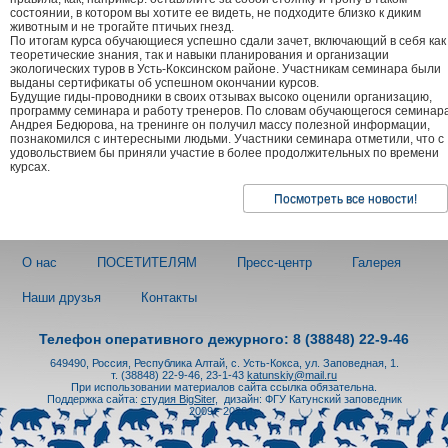
состоянии, в котором вы хотите ее видеть, не подходите близко к диким
животным и не трогайте птичьих гнезд.
По итогам курса обучающиеся успешно сдали зачет, включающий в себя как
теоретические знания, так и навыки планирования и организации
экологических туров в Усть-Коксинском районе. Участникам семинара были
выданы сертификаты об успешном окончании курсов.
Будущие гиды-проводники в своих отзывах высоко оценили организацию,
программу семинара и работу тренеров. По словам обучающегося семинар
Андрея Бедюрова, на тренинге он получил массу полезной информации,
познакомился с интересными людьми. Участники семинара отметили, что с
удовольствием бы приняли участие в более продолжительных по времени
курсах.
Посмотреть все новости!
О нас
ПОСЕТИТЕЛЯМ
Пресс-центр
Галерея
Наши друзья
Контакты
Телефон оперативного дежурного: 8 (38848) 22-9-46
649490, Россия, Республика Алтай, с. Усть-Кокса, ул. Заповедная, 1.
т. (38848) 22-9-46, 23-1-43
katunskiy@mail.ru
При использовании материалов сайта ссылка обязательна.
Поддержка сайта:
студия BigSiter
,
дизайн: ФГУ Катунский заповедник
2009 - 2026 гг.