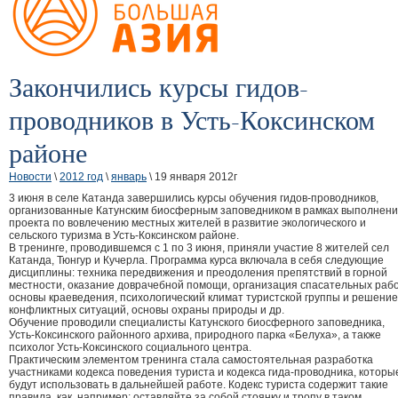
Закончились курсы гидов-
проводников в Усть-Коксинском
районе
Новости
\
2012 год
\
январь
\ 19 января 2012г
3 июня в селе Катанда завершились курсы обучения гидов-проводников,
организованные Катунским биосферным заповедником в рамках выполнен
проекта по вовлечению местных жителей в развитие экологического и
сельского туризма в Усть-Коксинском районе.
В тренинге, проводившемся с 1 по 3 июня, приняли участие 8 жителей сел
Катанда, Тюнгур и Кучерла. Программа курса включала в себя следующие
дисциплины: техника передвижения и преодоления препятствий в горной
местности, оказание доврачебной помощи, организация спасательных рабо
основы краеведения, психологический климат туристской группы и решение
конфликтных ситуаций, основы охраны природы и др.
Обучение проводили специалисты Катунского биосферного заповедника,
Усть-Коксинского районного архива, природного парка «Белуха», а также
психолог Усть-Коксинского социального центра.
Практическим элементом тренинга стала самостоятельная разработка
участниками кодекса поведения туриста и кодекса гида-проводника, которы
будут использовать в дальнейшей работе. Кодекс туриста содержит такие
правила, как, например: оставляйте за собой стоянку и тропу в таком