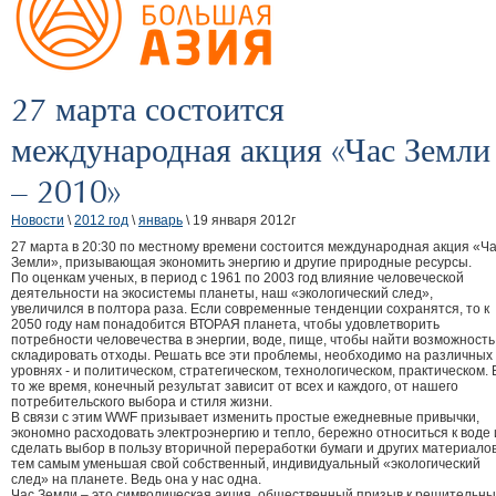
27 марта состоится
международная акция «Час Земли
– 2010»
Новости
\
2012 год
\
январь
\ 19 января 2012г
27 марта в 20:30 по местному времени состоится международная акция «Ч
Земли», призывающая экономить энергию и другие природные ресурсы.
По оценкам ученых, в период с 1961 по 2003 год влияние человеческой
деятельности на экосистемы планеты, наш «экологический след»,
увеличился в полтора раза. Если современные тенденции сохранятся, то к
2050 году нам понадобится ВТОРАЯ планета, чтобы удовлетворить
потребности человечества в энергии, воде, пище, чтобы найти возможность
складировать отходы. Решать все эти проблемы, необходимо на различных
уровнях - и политическом, стратегическом, технологическом, практическом. 
то же время, конечный результат зависит от всех и каждого, от нашего
потребительского выбора и стиля жизни.
В связи с этим WWF призывает изменить простые ежедневные привычки,
экономно расходовать электроэнергию и тепло, бережно относиться к воде 
сделать выбор в пользу вторичной переработки бумаги и других материалов
тем самым уменьшая свой собственный, индивидуальный «экологический
след» на планете. Ведь она у нас одна.
Час Земли – это символическая акция, общественный призыв к решительн