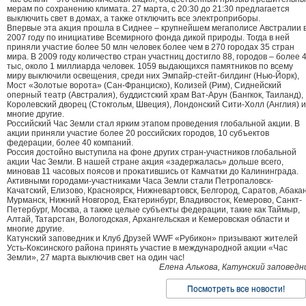
мерам по сохранению климата. 27 марта, с 20:30 до 21:30 предлагается
выключить свет в домах, а также отключить все электроприборы.
Впервые эта акция прошла в Сиднее – крупнейшем мегаполисе Австралии 
2007 году по инициативе Всемирного фонда дикой природы. Тогда в ней
приняли участие более 50 млн человек более чем в 270 городах 35 стран
мира. В 2009 году количество стран участниц достигло 88, городов – более 
тыс, около 1 миллиарда человек. 1059 выдающихся памятников по всему
миру выключили освещения, среди них Эмпайр-стейт-билдинг (Нью-Йорк),
Мост «Золотые ворота» (Сан-Франциско), Колизей (Рим), Сиднейский
оперный театр (Австралия), буддистский храм Ват-Арун (Бангкок, Таиланд),
Королевский дворец (Стокгольм, Швеция), Лондонский Сити-Холл (Англия) и
многие другие.
Российский Час Земли стал ярким этапом проведения глобальной акции. В
акции приняли участие более 20 российских городов, 10 субъектов
федерации, более 40 компаний.
Россия достойно выступила на фоне других стран-участников глобальной
акции Час Земли. В нашей стране акция «задержалась» дольше всего,
миновав 11 часовых поясов и прокатившись от Камчатки до Калининграда.
Активными городами-участниками Часа Земли стали Петропаловск-
Качатский, Елизово, Красноярск, Нижневартовск, Белгород, Саратов, Абакан
Мурманск, Нижний Новгород, Екатеринбург, Владивосток, Кемерово, Санкт-
Петербург, Москва, а также целые субъекты федерации, такие как Таймыр,
Алтай, Татарстан, Вологодская, Архангельская и Кемеровская области и
многие другие.
Катунский заповедник и Клуб Друзей WWF «Рубикон» призывают жителей
Усть-Коксинского района принять участие в международной акции «Час
Земли», 27 марта выключив свет на один час!
Елена Алькова, Катунский заповедн
Посмотреть все новости!