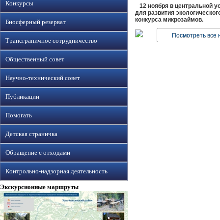
Конкурсы
12 ноября в центральной ус
для развития экологическог
конкурса микрозаймов.
Биосферный резерват
Посмотреть все 
Трансграничное сотрудничество
Общественный совет
Научно-технический совет
Публикации
Помогать
Детская страничка
Обращение с отходами
Контрольно-надзорная деятельность
Экскурсионные маршруты