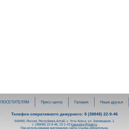
ПОСЕТИТЕЛЯМ
Пресс-центр
Галерея
Наши друзья
Телефон оперативного дежурного: 8 (38848) 22-9-46
649490, Россия, Республика Алтай, с. Усть-Кокса, ул. Заповедная, 1.
т. (38848) 22-9-46, 23-1-43
katunskiy@mail.ru
При использовании материалов сайта ссылка обязательна.