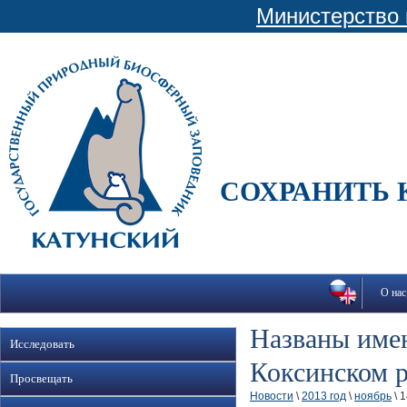
Министерство 
СОХРАНИТЬ 
О нас
Названы имен
Исследовать
Коксинском 
Просвещать
Новости
\
2013 год
\
ноябрь
\ 