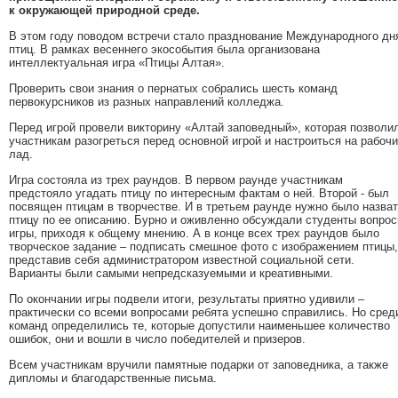
к окружающей природной среде.
В этом году поводом встречи стало празднование Международного дн
птиц. В рамках весеннего экособытия была организована
интеллектуальная игра «Птицы Алтая».
Проверить свои знания о пернатых собрались шесть команд
первокурсников из разных направлений колледжа.
Перед игрой провели викторину «Алтай заповедный», которая позволи
участникам разогреться перед основной игрой и настроиться на рабоч
лад.
Игра состояла из трех раундов. В первом раунде участникам
предстояло угадать птицу по интересным фактам о ней. Второй - был
посвящен птицам в творчестве. И в третьем раунде нужно было назва
птицу по ее описанию. Бурно и оживленно обсуждали студенты вопро
игры, приходя к общему мнению. А в конце всех трех раундов было
творческое задание – подписать смешное фото с изображением птицы,
представив себя администратором известной социальной сети.
Варианты были самыми непредсказуемыми и креативными.
По окончании игры подвели итоги, результаты приятно удивили –
практически со всеми вопросами ребята успешно справились. Но сред
команд определились те, которые допустили наименьшее количество
ошибок, они и вошли в число победителей и призеров.
Всем участникам вручили памятные подарки от заповедника, а также
дипломы и благодарственные письма.