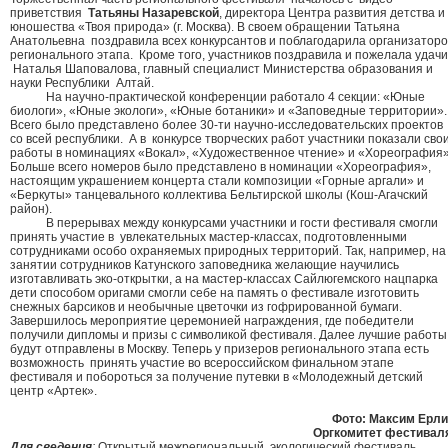
приветствия
Татьяны Назаревской
, директора Центра развития детства и
юношества «Твоя природа» (г. Москва). В своем обращении Татьяна
Анатольевна поздравила всех конкурсантов и поблагодарила организаторо
регионального этапа. Кроме того, участников поздравила и пожелала удачи
Наталья Шаповалова, главный специалист Министерства образования и
науки Республики Алтай.
На научно-практической конференции работало 4 секции: «Юные
биологи», «Юные экологи», «Юные ботаники» и «Заповедные территории».
Всего было представлено более 30-ти научно-исследовательских проектов
со всей республики. А в конкурсе творческих работ участники показали сво
работы в номинациях «Вокал», «Художественное чтение» и «Хореография»
Больше всего номеров было представлено в номинации «Хореография»,
настоящим украшением концерта стали композиции «Горные аргали» и
«Беркуты» танцевального коллектива Бельтирской школы (Кош-Агачский
район).
В перерывах между конкурсами участники и гости фестиваля смогли
принять участие в увлекательных мастер-классах, подготовленными
сотрудниками особо охраняемых природных территорий. Так, например, на
занятии сотрудников Катунского заповедника желающие научились
изготавливать эко-открытки, а на мастер-классах Сайлюгемского нацпарка
дети способом оригами смогли себе на память о фестивале изготовить
снежных барсиков и необычные цветочки из гофрированной бумаги.
Завершилось мероприятие церемонией награждения, где победители
получили дипломы и призы с символикой фестиваля. Далее лучшие работы
будут отправлены в Москву. Теперь у призеров регионального этапа есть
возможность принять участие во всероссийском финальном этапе
фестиваля и побороться за получение путевки в «Молодежный детский
центр «Артек».
Фото: Максим Ерли
Оргкомитет фестивал
Для сведения
:
Открытый межрегиональный экологический фестиваль