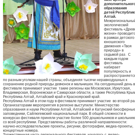
дополнительног
образования
детей Республик
Алтай.
Межрегиональны
экологический
фестиваль «Древ
жизни» проводит
в рамках детского
юношеского
движения «Твоя
природа» в
седьмой раз. С
каждым годом
фестиваль
набирает
популярность и
распространяетс
по разным уголкам нашей страны, объединяя тысячи неравнодушных к
сохранению родной природы девчонок и мальчишек. На сегодняшний день в
фестивале принимают участие такие регионы как Московская, Иркутская,
Владимирская, Воронежская и Самарская области, а также Республика Крым
Республика Алтай, Алтайский край и Красноярский край.
Республика Алтай в этом году в фестивале принимает участие во второй ра
Организаторами мероприятия в регионе выступили: Министерство
образования и науки Республики Алтай, Алтайский и Катунский биосферны
заповедники, Сайлюгемский национальный парк. В общей сложности в
конкурсах фестиваля приняли участие более 500 дошкольников и школьник
со всей республики. Представлены работы различной направленности:
научно-исследовательские проекты, рисунки, фотографии, медиа-проекты,
концертные номера.
Торжественная часть регионального фестиваля началось с видео-