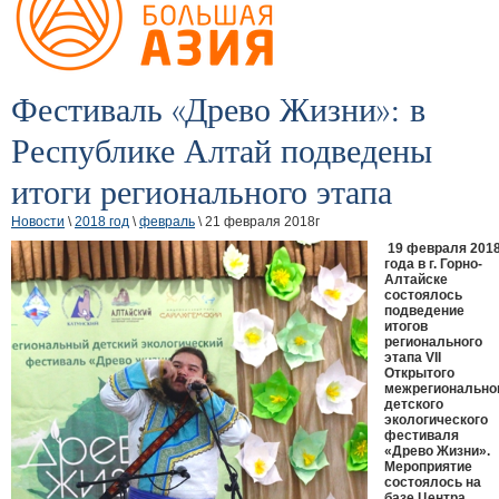
Фестиваль «Древо Жизни»: в
Республике Алтай подведены
итоги регионального этапа
Новости
\
2018 год
\
февраль
\ 21 февраля 2018г
19 февраля 201
года в г. Горно-
Алтайске
состоялось
подведение
итогов
регионального
этапа VII
Открытого
межрегионально
детского
экологического
фестиваля
«Древо Жизни».
Мероприятие
состоялось на
базе Центра