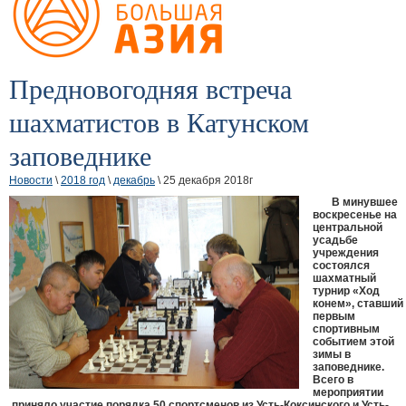
Предновогодняя встреча
шахматистов в Катунском
заповеднике
Новости
\
2018 год
\
декабрь
\ 25 декабря 2018г
В минувшее
воскресенье на
центральной
усадьбе
учреждения
состоялся
шахматный
турнир «Ход
конем», ставший
первым
спортивным
событием этой
зимы в
заповеднике.
Всего в
мероприятии
приняло участие порядка 50 спортсменов из Усть-Коксинского и Усть-