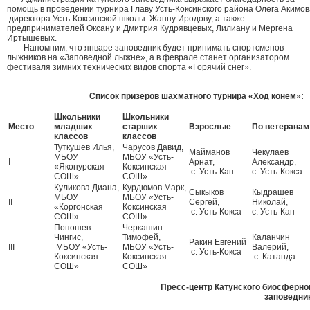
помощь в проведении турнира Главу Усть-Коксинского района Олега Акимов
директора Усть-Коксинской школы Жанну Иродову, а также
предпринимателей Оксану и Дмитрия Кудрявцевых, Лилиану и Мергена
Иртышевых.
Напомним, что январе заповедник будет принимать спортсменов-
лыжников на «Заповедной лыжне», а в феврале станет организатором
фестиваля зимних технических видов спорта «Горячий снег».
Список призеров шахматного турнира «Ход конем»:
Школьники
Школьники
Место
младших
старших
Взрослые
По ветеранам
классов
классов
Туткушев Илья,
Чарусов Давид,
Майманов
Чекулаев
МБОУ
МБОУ «Усть-
I
Арнат,
Александр,
«Яконурская
Коксинская
с. Усть-Кан
с. Усть-Кокса
СОШ»
СОШ»
Куликова Диана,
Курдюмов Марк,
Сыкыков
Кыдрашев
МБОУ
МБОУ «Усть-
II
Сергей,
Николай,
«Коргонская
Коксинская
с. Усть-Кокса
с. Усть-Кан
СОШ»
СОШ»
Попошев
Черкашин
Чингис,
Тимофей,
Каланчин
Ракин Евгений
III
МБОУ «Усть-
МБОУ «Усть-
Валерий,
с. Усть-Кокса
Коксинская
Коксинская
с. Катанда
СОШ»
СОШ»
Пресс-центр Катунского биосферно
заповедни