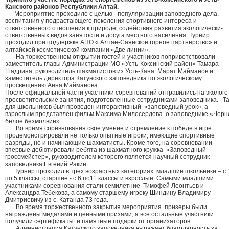
Канского районов Республики Алтай.
Мероприятие проходило с целью - популяризации заповедного дела,
воспитания у подрастающего поколения спортивного интереса и
ответственного отношения к природе, содействия развития экологически-
ответственных видов занятости и досуга местного населения. Турнир
проходил при поддержке АНО « Алтае-Саянское горное партнерство» и
алтайской косметической компании «Две линии».
На торжественном открытии гостей и участников поприветствовали
заместитель главы Администрации МО «Усть-Коксинский район» Тамара
Шадрина, руководитель шахматистов из Усть-Кана Марат Майманов и
заместитель директора Катунского заповедника по экологическому
просвещению Анна Майманова.
После официальной части участники соревнований отправились на эколого
просветительские занятия, подготовленные сотрудниками заповедника. Та
для школьников был проведен интерактивный «заповедный урок», а
взрослым представлен фильм Максима Милосердова о заповеднике «Черн
белое безмолвие».
Во время соревнования свое умение и стремление к победе в игре
продемонстрировали не только опытные игроки, имеющие спортивные
разряды, но и начинающие шахматисты. Кроме того, на соревновании
впервые дебютировали ребята из шахматного кружка «Заповедный
гроссмейстер», руководителем которого является научный сотрудник
заповедника Евгений Ракин.
Турнир проходил в трех возрастных категориях: младшие школьники – с 
по 5 классы, старшие - с 6 по11 классы и взрослые. Самыми младшими
участниками соревнования стали семилетние Тимофей Леонтьев и
Александра Тебекова, а самому старшему игроку Шиндину Владимиру
Дмитриевичу из с. Катанда 73 года.
Во время торжественного закрытия мероприятия призеры были
награждены медалями и ценными призами, а все остальные участники
получили сертификаты и памятные подарки от организаторов.
Администрация Катунского заповедника выражает благодарность за