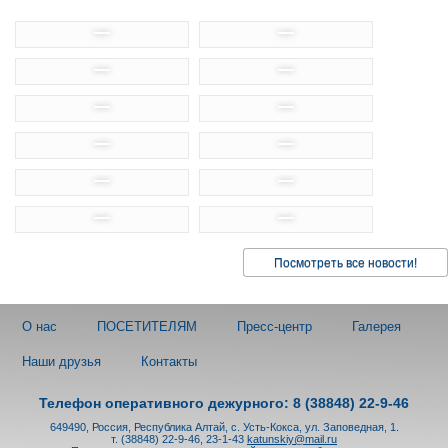
Посмотреть все новости!
О нас
ПОСЕТИТЕЛЯМ
Пресс-центр
Галерея
Наши друзья
Контакты
Телефон оперативного дежурного: 8 (38848) 22-9-46
649490, Россия, Республика Алтай, с. Усть-Кокса, ул. Заповедная, 1.
т. (38848) 22-9-46, 23-1-43
katunskiy@mail.ru