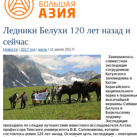
Ледники Белухи 120 лет назад и
сейчас
Новости
\
2017 год
\
июль
\ 11 июля 2017г
Завершилась
совместная
экспедиция
сотрудников
Катунского
заповедника и
Катон-
Карагайского
национального
парка к подножь
высочайшей
вершины Сибири 
Белуха и
Берельскому
леднику.
Экспедиция
проходила по следам путешествия известного исследователя Алтая,
профессора Томского университета В.В. Сапожникова, которое
состоялось ровно 120 лет назад. Основная цель экспедиции – повторное