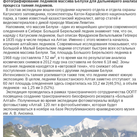
фотографирование ледников массива Белухи для дальнейшего анализ
процесса таяния ледников.
В состав экспедиции вошли сотрудники научного отдела и отдела охраны
Катунского заповедника, госинспекторы Катон-Карагайского национального
парка, а также известный казахстанский журналист, автор статей и
видеоматериалов о дикой природе Максим Левитин.
Напомним, что массив Белухи - один из мощнейших центров современног
оледенения в Сибири. Большой Берельский ледник знаменит тем, что он,
наряду с Катунским ледником, был описан Фридрихом Вильгельмом Геблер
в 1835 году в числе первых на Алтае. Именно с этого момента началось
изучение алтайских ледников. Современные исследования показывают, что
Большой и Малый Берельские ледники отступают быстрее всех остальных
ледников массива Белухи. Так, площадь Большого Берельского ледника в
2
1968 году составляла 7.52 км
, в то время как по результатам анализа
космических снимков в 2012 году она составила не более 6.18 км2. Зоны
питания ледников находятся в «ветровой тени», что снижает объем
поступления снега по сравнению с другими ледниками Белухи.
Интенсивность таяния усиливается также тем, что ледники имеют южную
экспозицию. В целом, ледники Казахстанского Алтая заметно отступают: за
60 лет площадь оледенения здесь сократилась на 33,2 км 2(46,5%), а объё
ледников - на 1,25 км 3 (52%).
Экспедиция проводилась в рамках трансграничного сотрудничества ООПТ
посвящена созданию трансграничного биосферного резервата «Большой
Алтай». Полученные во время экспедиции фотоматериалы войдут в
фотовыставку «Алтай. 120 лет в фотообъективе», которая будет
экспонироваться в ноябре на базе Республиканского краеведческого музея
им. А. В. Анохина.