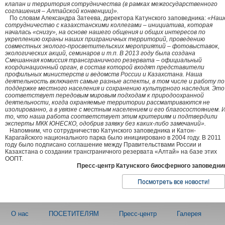
клапан и территория сотрудничества (в рамках межгосударственного
соглашения – Алтайской конвенции)».
По словам Александра Затеева, директора Катунского заповедника:
«Наш
сотрудничество с казахстанскими коллегами – инициатива, которая
началась «снизу», на основе нашего общения и общих интересов по
укреплению охраны наших приграничных территорий, проведению
совместных эколого-просветительских мероприятий – фотовыставок,
экологических акций, семинаров и т.п. В 2013 году была создана
Смешанная комиссия трансграничного резервата – официальный
координационный орган, в состав которой входят представители
профильных министерств и ведомств России и Казахстана. Наша
деятельность включает самые разные аспекты, в том числе и работу по
поддержке местного населения и сохранению культурного наследия. Это
соответствует передовым мировым подходам к природоохранной
деятельности, когда охраняемые территории рассматриваются не
изолированно, а в увязке с местным населением и его благосостоянием. 
то, что наша работа соответствует этим критериям и подтвердили
эксперты МКК ЮНЕСКО, одобрив заявку без каких-либо замечаний».
Напомним, что сотрудничество Катунского заповедника и Катон-
Карагайского национального парка было инициировано в 2004 году. В 2011
году было подписано соглашение между Правительствами России и
Казахстана о создании трансграничного резервата «Алтай» на базе этих
ООПТ.
Пресс-центр Катунского биосферного заповедни
Посмотреть все новости!
О нас
ПОСЕТИТЕЛЯМ
Пресс-центр
Галерея