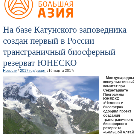
На базе Катунского заповедника
создан первый в России
трансграничный биосферный
резерват ЮНЕСКО
Новости
\
2017 год
\
март
\ 16 марта 2017г
Международны
консультативны
комитет при
Секретариате
Программы
ЮНЕСКО
«Человек и
биосфера»
одобрил проект
создания
трансграничного
биосферного
резервата
«Большой Алтай