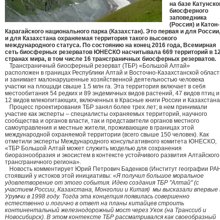
на базе Катунско
биосферного
заповедника
(Россия) и Катон-
Карагайского национального парка (Казахстан). Это первая и для России
и для Казахстана охраняемая территория такого высокого
международного статуса. По состоянию на конец 2016 года, Всемирная
сеть биосферных резерватов ЮНЕСКО насчитывала 669 территорий в 1
странах мира, в том числе 16 трансграничных биосферных резерватов.
Трансграничный биосферный резерват (ТБР) «Большой Алтай»
расположен в границах Республики Алтай и Восточно-Казахстанской област
и занимает малонарушенные хозяйственной деятельностью человека
участки на площади свыше 1.5 млн га. Эта территория включает в себя
местообитания 54 редких и 89 эндемичных видов растений, 47 видов птиц и
12 видов млекопитающих, включенных в Красные книги России и Казахстана
Процесс проектирования ТБР занял более трех лет; в нем принимали
участие как эксперты – специалисты охраняемых территорий, научного
сообщества и органов власти, так и представители органов местного
самоуправления и местные жители, проживающие в границах этой
международной охраняемой территории (всего свыше 150 человек). Как
отметили эксперты Международного консультативного комитета ЮНЕСКО,
«ТБР Большой Алтай может служить моделью для сохранения
биоразнообразия и экосистем в контексте устойчивого развития Алтайского
трансграничного региона».
Новость комментирует Юрий Петрович Баденков (Институт географии РАН
стоявший у истоков этой инициативы: «
Я получил большое моральное
удовлетворение от этого события. Идею создания ТБР "Алтай" (с
участием России, Казахстана, Монголии и Китая) мы высказали впервые 
Урумчи в 1998 году. Тогда эта концепция появилась совершенно
естественно и логично в ответ на планы китайцев строить
континентальный железнодорожный мост через Укок (на Транссиб и
Новосибирск). В этом контексте ТБР рассматривался как своеобразный