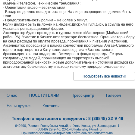
обычный телефон. Технические требования:
· Ориентация видео – вертикальная.
· В кадр не должно попадать солнце. На лице говорящего не должно быть
тени.
· Продолжительность ролика – не более 5 минут.
Ролик должен быть выложен на Яндекс.Диск или Гугл диск, а ссылка на него
указана в регистрационной форме.
Акселератор будет проходить в туркомплексе «Манжерок» (Майминский
район РА). Участие в бизнес-акселераторе бесплатное. Организаторы беру
на себя расходы по оплате проезда, проживания и питания участников.
Акселератор проводится в рамках совместной программы Алтае-Саянского
горного партнерства и Катунского заповедника «Бизнес вместо
браконьерства» при поддержке Всемирного фонда природы. Ее цель –
создавать для людей, проживающих на территориях высокой
природоохранной ценности, новые дополнительные источники доходов как
альтернативу браконьерству и истощительному природопользованию.
Посмотреть все новости!
О нас
ПОСЕТИТЕЛЯМ
Пресс-центр
Галерея
Наши друзья
Контакты
Телефон оперативного дежурного: 8 (38848) 22-9-46
649490, Россия, Республика Алтай, с. Усть-Кокса, ул. Заповедная, 1.
т. (38848) 22-9-46, 23-1-43
katunskiy@mail.ru
При использовании материалов сайта ссылка обязательна.