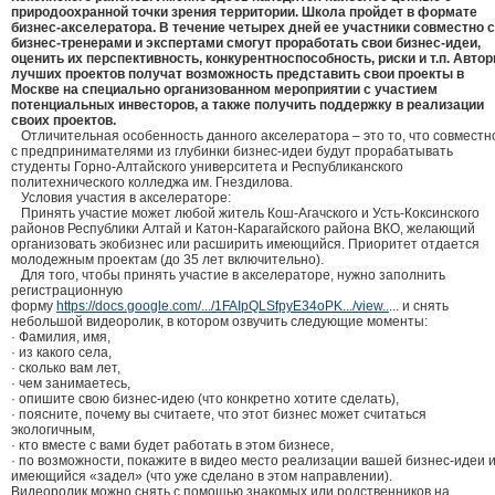
природоохранной точки зрения территории. Школа пройдет в формате
бизнес-акселератора. В течение четырех дней ее участники совместно с
бизнес-тренерами и экспертами смогут проработать свои бизнес-идеи,
оценить их перспективность, конкурентноспособность, риски и т.п. Авто
лучших проектов получат возможность представить свои проекты в
Москве на специально организованном мероприятии с участием
потенциальных инвесторов, а также получить поддержку в реализации
своих проектов.
Отличительная особенность данного акселератора – это то, что совместн
с предпринимателями из глубинки бизнес-идеи будут прорабатывать
студенты Горно-Алтайского университета и Республиканского
политехнического колледжа им. Гнездилова.
Условия участия в акселераторе:
Принять участие может любой житель Кош-Агачского и Усть-Коксинского
районов Республики Алтай и Катон-Карагайского района ВКО, желающий
организовать экобизнес или расширить имеющийся. Приоритет отдается
молодежным проектам (до 35 лет включительно).
Для того, чтобы принять участие в акселераторе, нужно заполнить
регистрационную
форму
https://docs.google.com/.../1FAIpQLSfpyE34oPK.../view..
... и снять
небольшой видеоролик, в котором озвучить следующие моменты:
· Фамилия, имя,
· из какого села,
· сколько вам лет,
· чем занимаетесь,
· опишите свою бизнес-идею (что конкретно хотите сделать),
· поясните, почему вы считаете, что этот бизнес может считаться
экологичным,
· кто вместе с вами будет работать в этом бизнесе,
· по возможности, покажите в видео место реализации вашей бизнес-идеи 
имеющийся «задел» (что уже сделано в этом направлении).
Видеоролик можно снять с помощью знакомых или родственников на