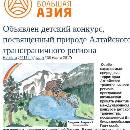
Объявлен детский конкурс,
посвященный природе Алтайског
трансграничного региона
Новости
\
2017 год
\
март
\ 30 марта 2017г
Особо
охраняемые
природные
территории
Алтайского
трансграничного
региона
приглашают
школьников
принять участие 
международном
конкурсе детско
творчества,
посвященном Д
биоразнообразия
Году особо
охраняемых природных территорий России. В конкурсе могут принять