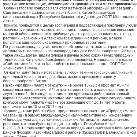
участие все желающие, независимо от гражданства и места проживания
Организаторами конкурса являются Катунский биосферный заповедник и
Сайлюгемский национальный парк (Россия), Катон-Карагайский
национальный парк (Республика Казахстан) и Дирекция ООПТ Монгольского
Алтая.
Конкурс проводится с целью воспитания в подрастающем поколении любви
творчеству и уважительного отношения к природе, привлечения внимания
мировой общественности к проблеме утраты различных видов животных,
растений, насекомых в Алтайском трансграничном регионе, а также
популяризации особо охраняемых природных территорий.
По условиям конкурса участникам необходимо изготовить открытки, которы
должны быть посвящены Международному дню биоразнообразия (22 мая), 
также ландшафтам, видам флоры и фауны особо охраняемых природных
территорий: Катунского биосферного заповедника, Национального парка
«Сайлюгемский», Катон-Карагайского национального парка, ООПТ Баян-
Ульгийского аймака.
Открытки могут быть изготовлены в любой технике (рисунок, аппликация,
природный материал и т.д.) и обязательно с призывом в защиту
биоразнообразия Алтая.
На конкурс принимаются открытки – не более 15х21 см (формат А5 или
сложенный пополам лист А4) открытка может быть и односторонней, и
двусторонней. На конкурс принимаются оригиналы работ; электронный
вариант приветствуется, но только как приложение к бумажному оригиналу.
конкурсе могут принять участие все желающие от 7 до 17 лет. Работы
принимаются до 15 мая 2017 года.
Лучшие детские работы будут представлены на выставке «Природа Алтая
без границ» в рамках Международной научно-практической конференции
«Природа, культура и устойчивое развитие Алтайского трансграничного
региона», которая будет проходить октябре в Республике Алтай.
В 2017- 2018 году будет организована передвижная выставка в Кош-Агачск
районе (Россия), Катон-Карагайском районе (Казахстан) и Баян-Ульгийском
аймаке (Монголия).