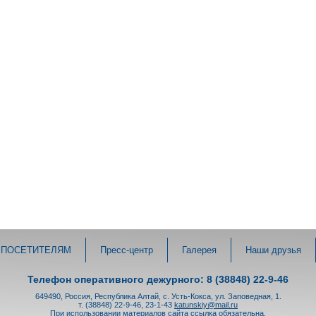
ПОСЕТИТЕЛЯМ
Пресс-центр
Галерея
Наши друзья
Телефон оперативного дежурного: 8 (38848) 22-9-46
649490, Россия, Республика Алтай, с. Усть-Кокса, ул. Заповедная, 1.
т. (38848) 22-9-46, 23-1-43
katunskiy@mail.ru
При использовании материалов сайта ссылка обязательна.