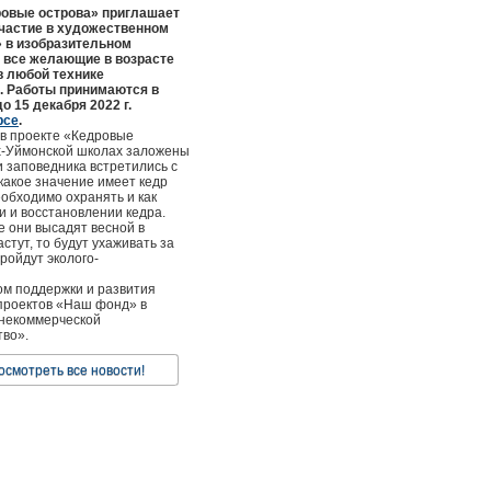
ровые острова» приглашает
участие в художественном
» в изобразительном
е все желающие в возрасте
в любой технике
). Работы принимаются в
 15 декабря 2022 г.
рсе
.
 в проекте «Кедровые
рх-Уймонской школах заложены
и заповедника встретились с
 какое значение имеет кедр
еобходимо охранять и как
и и восстановлении кедра.
е они высадят весной в
стут, то будут ухаживать за
ройдут эколого-
м поддержки и развития
проектов «Наш фонд» в
 некоммерческой
тво».
осмотреть все новости!