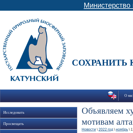
Министерство 
СОХРАНИТЬ 
О нас
Объявляем ху
Исследовать
мотивам алта
Просвещать
Новости
\
2022 год
\
ноябрь
\ 