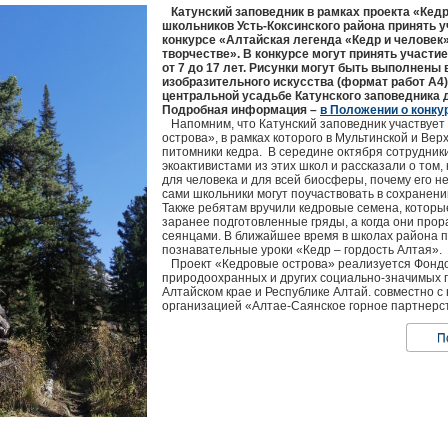
Катунский заповедник в рамках проекта «Кед
школьников Усть-Коксинского района принять 
конкурсе «Алтайская легенда «Кедр и человек
творчестве». В конкурсе могут принять участи
от 7 до 17 лет. Рисунки могут быть выполнены 
изобразительного искусства (формат работ А4
центральной усадьбе Катунского заповедника до
Подробная информация –
в Положении о конку
Напомним, что Катунский заповедник участвует
острова», в рамках которого в Мультинской и Ве
питомники кедра. В середине октября сотрудник
экоактивистами из этих школ и рассказали о том,
для человека и для всей биосферы, почему его н
сами школьники могут поучаствовать в сохранени
Также ребятам вручили кедровые семена, которы
заранее подготовленные гряды, а когда они прора
сеянцами. В ближайшее время в школах района п
познавательные уроки «Кедр – гордость Алтая».
Проект «Кедровые острова» реализуется Фондо
природоохранных и других социально-значимых 
Алтайском крае и Республике Алтай. совместно с
организацией «Алтае-Саянское горное партнерс
П